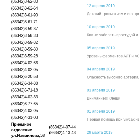
(86342)3-62-80
12 апреля 2019
(86342)3-62-64
Детский травматизм и его п
(86342)3-61-90
(86342)3-61-71
10 апреля 2019
(86342)3-59-37
Как не заболеть простудой и
(86342)3-59-33
(86342)3-59-32
05 апреля 2019
(86342)3-59-30
(86342)3-59-28
Уровень ферментов АЛТ и А
(86342)4-02-66
04 апреля 2019
(86342)4-02-05
(86342)6-20-58
Опасность высокого артериа
(86342)6-34-38
(86342)6-71-18
03 апреля 2019
(86342)4-02-33
Внимание!!! Клещи
(86342)6-77-65
(86342)4-03-05
01 апреля 2019
(86342)4-31-03
Первая помощь при укусах н
Приемное
(86342)4-07-44
отделение
(86342)4-13-43
29 марта 2019
ул.Измайлова,58