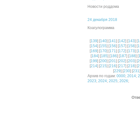
Новости роддома
24 декабря 2018
Коагулограмма
[
139
] [
140
] [
141
] [
142
] [
143
] [
1
[
154
] [
155
] [
156
] [
157
] [
158
] [
1
[
169
] [
170
] [
171
] [
172
] [
173
] [
1
[
184
] [
185
] [
186
] [
187
] [
188
] [
[
199
] [
200
] [
201
] [
202
] [
203
] [
2
[
214
] [
215
] [
216
] [
217
] [
218
] [
2
[
229
] [
230
] [
231
Архив по годам:
0000
;
2014
;
2
2023
;
2024
;
2025
;
2026
;
Отве