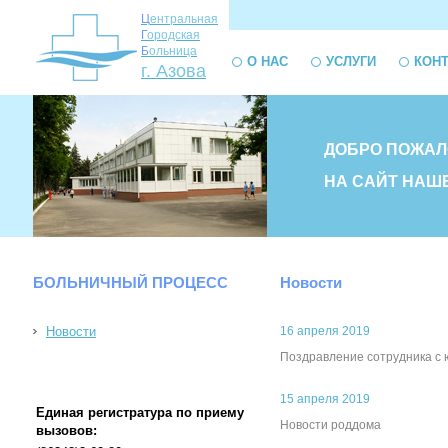
Ц
ентральная
Г
ородская
Б
ольница
О НАС
УСЛУГИ
КОН
г. Азова
ДОБРО ПОЖАЛ
НА САЙТ НАШ
БОЛЬНИЧНЫЙ ПРОЦЕСС
Новости
Новости
16 апреля 2019
Поздравление сотрудника с
15 апреля 2019
Единая регистратура по приему
Новости роддома
вызовов: