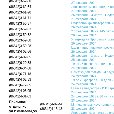
(86342)3-62-80
27 февраля 2024
(86342)3-62-64
День осведомлённости об а
27 февраля 2024
(86342)3-61-90
26 февраля - 3 марта - Нед
(86342)3-61-71
27 февраля 2024
Отделении физиотерапии В о
(86342)3-59-37
26 февраля 2024
(86342)3-59-33
27 февраля 1879 г. 145 лет 
(86342)3-59-32
26 февраля 2024
Утверждена Программа госга
(86342)3-59-30
26 февраля 2024
(86342)3-59-28
Цели национального проект
(86342)4-02-66
26 февраля 2024
26 февраля - 3 марта - Неде
(86342)4-02-05
25 февраля 2024
(86342)6-20-58
19 по 25 февраля - Неделя 
24 февраля 2024
(86342)6-34-38
Памятка для граждан «Госуд
(86342)6-71-18
24 февраля 2024
(86342)4-02-33
19 по 25 февраля - Неделя 
24 февраля 2024
(86342)6-77-65
Главная медсестра - И.В.Гар
(86342)4-03-05
24 февраля 2024
(86342)4-31-03
24 февраля 1938 г. 86 лет н
23 февраля 2024
Приемное
(86342)4-07-44
Минздрав планирует снизить 
отделение
(86342)4-13-43
23 февраля 2024
ул.Измайлова,58
Анорексия - симптомы и ле