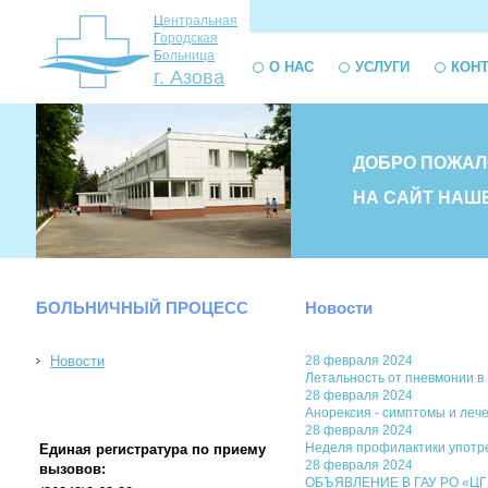
Ц
ентральная
Г
ородская
Б
ольница
О НАС
УСЛУГИ
КОН
г. Азова
ДОБРО ПОЖАЛ
НА САЙТ НАШ
БОЛЬНИЧНЫЙ ПРОЦЕСС
Новости
Новости
28 февраля 2024
Летальность от пневмонии в
28 февраля 2024
Анорексия - симптомы и леч
28 февраля 2024
Неделя профилактики употре
Единая регистратура по приему
28 февраля 2024
вызовов:
ОБЪЯВЛЕНИЕ В ГАУ РО «ЦГБ»