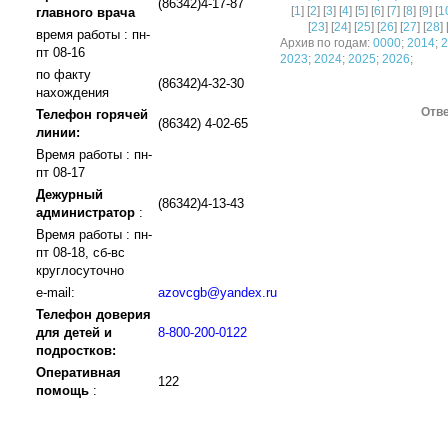
(86342)4-17-87
[
1
] [
2
] [
3
] [
4
] [
5
] [
6
] [
7
] [
8
] [
9
] [
1
главного врача
[
23
] [
24
] [
25
] [
26
] [
27
] [
28
] 
время работы : пн-
Архив по годам:
0000
;
2014
;
2
пт 08-16
2023
;
2024
;
2025
;
2026
;
по факту
(86342)4-32-30
нахождения
Отве
Телефон горячей
(86342) 4-02-65
линии:
Время работы : пн-
пт 08-17
Дежурный
(86342)4-13-43
администратор
:
Время работы : пн-
пт 08-18, сб-вс
круглосуточно
e-mail:
azovcgb@yandex.ru
Телефон доверия
для детей и
8-800-200-0122
подростков:
Оперативная
122
помощь
: