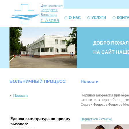
Ц
ентральная
Г
ородская
Б
ольница
О НАС
УСЛУГИ
КОНТ
г. Азова
ДОБРО ПОЖАЛ
НА САЙТ НАШ
БОЛЬНИЧНЫЙ ПРОЦЕСС
Новости
Новости
Нервная анорексия при бере
относится к нервной анорек
Сергей Федосов Федотов Илья
Единая регистратура по приему
Вернуться к списку
вызовов: