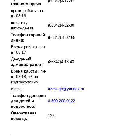
(86342)4-17-87
главного врача
время работы : пн-
пт 08-16
по факту
(86342)4-32-30
нахождения
Телефон горячей
(86342) 4-02-65
линии:
Время работы : пн-
пт 08-17
Дежурный
(86342)4-13-43
администратор
:
Время работы : пн-
пт 08-18, сб-вс
круглосуточно
e-mail:
azovcgb@yandex.ru
Телефон доверия
для детей и
8-800-200-0122
подростков:
Оперативная
122
помощь
: