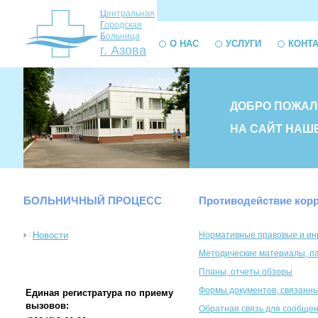
Ц
ентральная
Г
ородская
Б
ольница
О НАС
УСЛУГИ
КОНТ
г. Азова
ДОБРО ПОЖАЛ
НА САЙТ НАШ
БОЛЬНИЧНЫЙ ПРОЦЕСС
Противодействие кор
Новости
Нормативные правовые и ин
Методические материалы, па
Планы, отчеты обзоры
Формы документов, связанны
Единая регистратура по приему
вызовов:
Обратная связь для сообщен