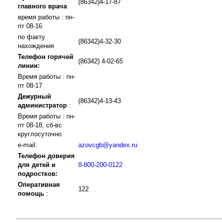
(86342)4-17-87
главного врача
время работы : пн-
пт 08-16
по факту
(86342)4-32-30
нахождения
Телефон горячей
(86342) 4-02-65
линии:
Время работы : пн-
пт 08-17
Дежурный
(86342)4-13-43
администратор
:
Время работы : пн-
пт 08-18, сб-вс
круглосуточно
e-mail:
azovcgb@yandex.ru
Телефон доверия
для детей и
8-800-200-0122
подростков:
Оперативная
122
помощь
: