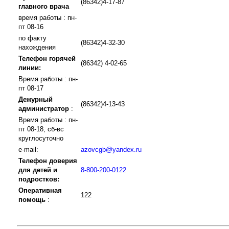
(86342)4-17-87
главного врача
время работы : пн-
пт 08-16
по факту
(86342)4-32-30
нахождения
Телефон горячей
(86342) 4-02-65
линии:
Время работы : пн-
пт 08-17
Дежурный
(86342)4-13-43
администратор
:
Время работы : пн-
пт 08-18, сб-вс
круглосуточно
e-mail:
azovcgb@yandex.ru
Телефон доверия
для детей и
8-800-200-0122
подростков:
Оперативная
122
помощь
: