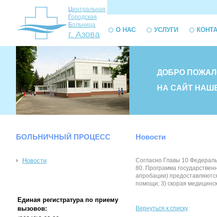
Ц
ентральная
Г
ородская
Б
ольница
О НАС
УСЛУГИ
КОНТ
г. Азова
ДОБРО ПОЖАЛ
НА САЙТ НАШ
БОЛЬНИЧНЫЙ ПРОЦЕСС
Новости
Новости
Согласно Главы 10 Федера
80. Программа государствен
апробации) предоставляются
помощи; 3) скорая медицинс
Единая регистратура по приему
вызовов:
Вернуться к списку