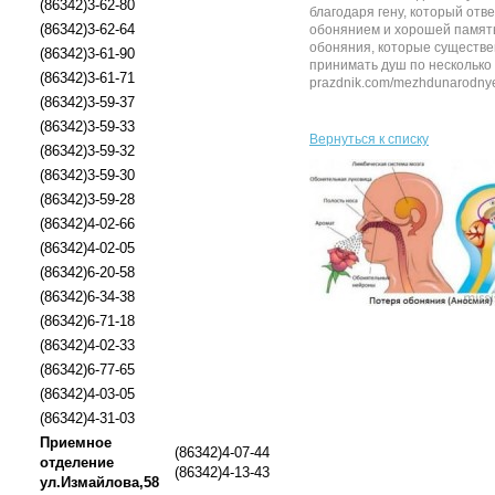
(86342)3-62-80
благодаря гену, который отв
(86342)3-62-64
обонянием и хорошей память
обоняния, которые существен
(86342)3-61-90
принимать душ по несколько 
(86342)3-61-71
prazdnik.com/mezhdunarodnye-p
(86342)3-59-37
(86342)3-59-33
Вернуться к списку
(86342)3-59-32
(86342)3-59-30
(86342)3-59-28
(86342)4-02-66
(86342)4-02-05
(86342)6-20-58
(86342)6-34-38
(86342)6-71-18
(86342)4-02-33
(86342)6-77-65
(86342)4-03-05
(86342)4-31-03
Приемное
(86342)4-07-44
отделение
(86342)4-13-43
ул.Измайлова,58