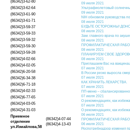
(86342)3-62-80
09 июля 2021
(86342)3-62-64
Ультрафиолетовый солнечный
09 июля 2021
(86342)3-61-90
NIH обновили руководства п
(86342)3-61-71
08 июля 2021
БУДЬТЕ ОСТОРОЖНЫ! ДОН
(86342)3-59-37
08 июля 2021
(86342)3-59-33
Зам. главного врача по акуш
(86342)3-59-32
08 июля 2021
ПРОФИЛАКТИЧЕСКАЯ РАБО
(86342)3-59-30
08 июля 2021
(86342)3-59-28
ПЛАНИРУЕМ СВОЕ ЗДОРОВОЕ
(86342)4-02-66
08 июля 2021
Приглашаем Вас на вакцинац
(86342)4-02-05
07 июля 2021
(86342)6-20-58
В России резко выросла сме
07 июля 2021
(86342)6-34-38
КАК ХРАНИТЬ ЛЕКАРСТВА.
(86342)6-71-18
07 июля 2021
(86342)4-02-33
ПП-меню – сбалансированное
07 июля 2021
(86342)6-77-65
О рекомендациях, как избеж
(86342)4-03-05
07 июля 2021
(86342)4-31-03
О рекомендациях, как избеж
06 июля 2021
Приемное
(86342)4-07-44
ПРОФИЛАКТИЧЕСКАЯ РАБОТА 
отделение
(86342)4-13-43
06 июля 2021
ул.Измайлова,58
Роспотребнадзор изменил пр