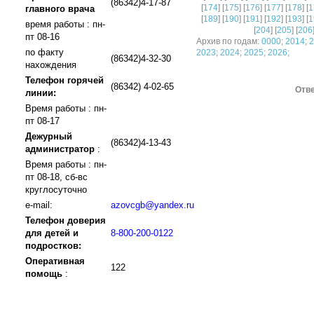
(86342)4-17-87
[
174
] [
175
] [
176
] [
177
] [
178
] [
1
главного врача
[
189
] [
190
] [
191
] [
192
] [
193
] [
1
время работы : пн-
[
204
] [
205
] [
206
пт 08-16
Архив по годам:
0000
;
2014
;
2
по факту
2023
;
2024
;
2025
;
2026
;
(86342)4-32-30
нахождения
Телефон горячей
(86342) 4-02-65
Отве
линии:
Время работы : пн-
пт 08-17
Дежурный
(86342)4-13-43
администратор
:
Время работы : пн-
пт 08-18, сб-вс
круглосуточно
e-mail:
azovcgb@yandex.ru
Телефон доверия
для детей и
8-800-200-0122
подростков:
Оперативная
122
помощь
: