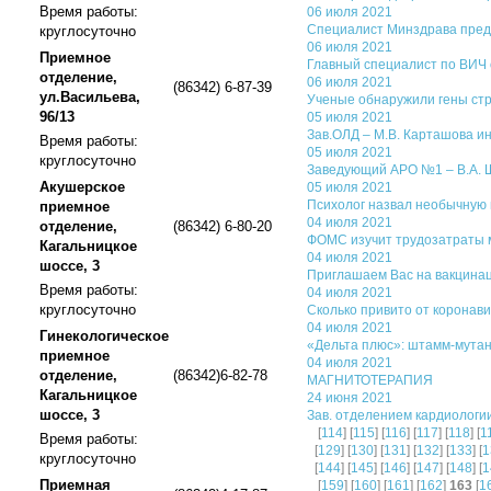
Время работы:
06 июля 2021
Специалист Минздрава пред
круглосуточно
06 июля 2021
Приемное
Главный специалист по ВИЧ 
отделение,
06 июля 2021
(86342) 6-87-39
ул.Васильева,
Ученые обнаружили гены ст
96/13
05 июля 2021
Зав.ОЛД – М.В. Карташова и
Время работы:
05 июля 2021
круглосуточно
Заведующий АРО №1 – В.А. 
Акушерское
05 июля 2021
Психолог назвал необычную 
приемное
04 июля 2021
отделение,
(86342) 6-80-20
ФОМС изучит трудозатраты м
Кагальницкое
04 июля 2021
шоссе, 3
Приглашаем Вас на вакцинац
Время работы:
04 июля 2021
круглосуточно
Сколько привито от коронав
04 июля 2021
Гинекологическое
«Дельта плюс»: штамм-мутан
приемное
04 июля 2021
отделение,
(86342)6-82-78
МАГНИТОТЕРАПИЯ
Кагальницкое
24 июня 2021
шоссе, 3
Зав. отделением кардиологии
[
114
] [
115
] [
116
] [
117
] [
118
] [
1
Время работы:
[
129
] [
130
] [
131
] [
132
] [
133
] [
1
круглосуточно
[
144
] [
145
] [
146
] [
147
] [
148
] [
1
Приемная
[
159
] [
160
] [
161
] [
162
]
163
[
1