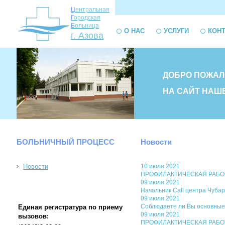
Ц
ентральная
Г
ородская
Б
ольница
О НАС
УСЛУГИ
КОН
г. Азова
ДОБРО ПОЖАЛ
НА САЙТ НАШ
БОЛЬНИЧНЫЙ ПРОЦЕСС
Новости
Новости
10 июля 2021
ПРОФИЛАКТИЧЕСКАЯ РАБОТА. 
09 июля 2021
Начальник Call центра Чубар
09 июля 2021
Соблюдаете ли Вы основные
Единая регистратура по приему
09 июля 2021
вызовов:
ПРОФИЛАКТИЧЕСКАЯ РАБОТА. Р