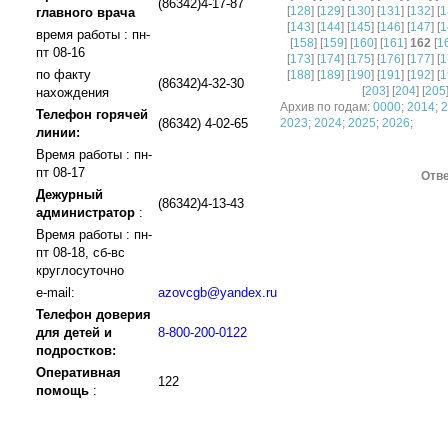
(86342)4-17-87
[
128
] [
129
] [
130
] [
131
] [
132
] [
1
главного врача
[
143
] [
144
] [
145
] [
146
] [
147
] [
1
время работы : пн-
[
158
] [
159
] [
160
] [
161
]
162
[
1
пт 08-16
[
173
] [
174
] [
175
] [
176
] [
177
] [
1
по факту
[
188
] [
189
] [
190
] [
191
] [
192
] [
1
(86342)4-32-30
[
203
] [
204
] [
205
нахождения
Архив по годам:
0000
;
2014
;
2
Телефон горячей
(86342) 4-02-65
2023
;
2024
;
2025
;
2026
;
линии:
Время работы : пн-
пт 08-17
Отве
Дежурный
(86342)4-13-43
администратор
:
Время работы : пн-
пт 08-18, сб-вс
круглосуточно
e-mail:
azovcgb@yandex.ru
Телефон доверия
для детей и
8-800-200-0122
подростков:
Оперативная
122
помощь
: