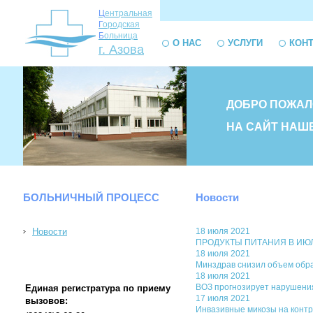
Ц
ентральная
Г
ородская
Б
ольница
О НАС
УСЛУГИ
КОН
г. Азова
ДОБРО ПОЖАЛ
НА САЙТ НАШ
БОЛЬНИЧНЫЙ ПРОЦЕСС
Новости
Новости
18 июля 2021
ПРОДУКТЫ ПИТАНИЯ В ИЮ
18 июля 2021
Минздрав снизил объем обра
18 июля 2021
ВОЗ прогнозирует нарушения 
Единая регистратура по приему
17 июля 2021
вызовов:
Инвазивные микозы на конт