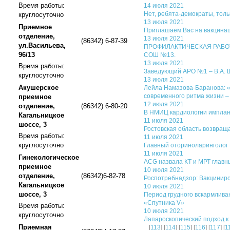
Время работы:
14 июля 2021
Нет, ребята-демократы, толь
круглосуточно
13 июля 2021
Приемное
Приглашаем Вас на вакцинац
отделение,
13 июля 2021
(86342) 6-87-39
ул.Васильева,
ПРОФИЛАКТИЧЕСКАЯ РАБОТА.Т
96/13
СОШ №13.
13 июля 2021
Время работы:
Заведующий АРО №1 – В.А. 
круглосуточно
13 июля 2021
Акушерское
Лейла Намазова-Баранова: «
современного ритма жизни –
приемное
12 июля 2021
отделение,
(86342) 6-80-20
В НМИЦ кардиологии имплан
Кагальницкое
11 июля 2021
шоссе, 3
Ростовская область возвраща
Время работы:
11 июля 2021
круглосуточно
Главный оториноларинголог 
11 июля 2021
Гинекологическое
ACG назвала КТ и МРТ главн
приемное
10 июля 2021
отделение,
(86342)6-82-78
Роспотребнадзор: Вакцинир
Кагальницкое
10 июля 2021
шоссе, 3
Период грудного вскармлива
«Спутника V»
Время работы:
10 июля 2021
круглосуточно
Лапароскопический подход к
Приемная
[
113
] [
114
] [
115
] [
116
] [
117
] [
1