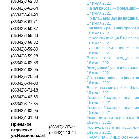
(86342)3-62-80
17 июля 2021
(86342)3-62-64
Начал работу информационн
17 июля 2021
(86342)3-61-90
Приглашаем Вас на вакцинац
(86342)3-61-71
17 июля 2021
Три шага к решению проблем
(86342)3-59-37
16 июля 2021
(86342)3-59-33
Перед вакцинацией не показ
(86342)3-59-32
16 июля 2021
РАСПРОСТРАНЕНИЕ КОРОНАВИ
(86342)3-59-30
16 июля 2021
(86342)3-59-28
Выявлена связь между низки
(86342)4-02-66
16 июля 2021
Заведующий урологическим о
(86342)4-02-05
16 июля 2021
(86342)6-20-58
Своевременная профилактика
16 июля 2021
(86342)6-34-38
Врачи назвали отличия боле
(86342)6-71-18
15 июля 2021
(86342)4-02-33
Роспотребнадзор определил 
15 июля 2021
(86342)6-77-65
Роспотребнадзор определил 
(86342)4-03-05
15 июля 2021
(86342)4-31-03
Уважаемые жители города!Пр
15 июля 2021
Приемное
(86342)4-07-44
Роструд разъяснил правила 
отделение
(86342)4-13-43
14 июля 2021
ул.Измайлова,58
ПРОФИЛАКТИЧЕСКАЯ РАБОТА.