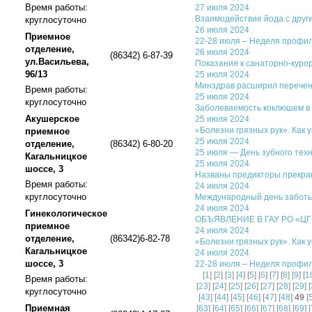
Время работы:
27 июля 2024
Взаимодействие йода с друг
круглосуточно
26 июля 2024
Приемное
22-28 июля – Неделя профил
отделение,
26 июля 2024
(86342) 6-87-39
ул.Васильева,
Показания к санаторно-кур
96/13
25 июля 2024
Минздрав расширил перечен
Время работы:
25 июля 2024
круглосуточно
Заболеваемость коклюшем в 
Акушерское
25 июля 2024
«Болезни грязных рук». Как 
приемное
25 июля 2024
отделение,
(86342) 6-80-20
25 июля — День зубного техн
Кагальницкое
25 июля 2024
шоссе, 3
Названы предикторы прекра
Время работы:
24 июля 2024
круглосуточно
Международный день заботы
24 июля 2024
Гинекологическое
ОБЪЯВЛЕНИЕ В ГАУ РО «ЦГБ»
приемное
24 июля 2024
отделение,
(86342)6-82-78
«Болезни грязных рук». Как 
Кагальницкое
24 июля 2024
шоссе, 3
22-28 июля – Неделя профил
[
1
] [
2
] [
3
] [
4
] [
5
] [
6
] [
7
] [
8
] [
9
] [
1
Время работы:
[
23
] [
24
] [
25
] [
26
] [
27
] [
28
] [
29
] [
круглосуточно
[
43
] [
44
] [
45
] [
46
] [
47
] [
48
]
49
[
Приемная
[
63
] [
64
] [
65
] [
66
] [
67
] [
68
] [
69
] [