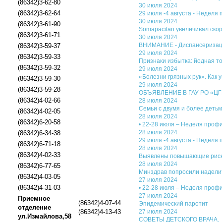
(86342)3-62-80
30 июля 2024
(86342)3-62-64
29 июля -4 августа - Неделя
30 июля 2024
(86342)3-61-90
Somapacitan увеличивал скор
(86342)3-61-71
30 июля 2024
ВНИМАНИЕ - Диспансериза
(86342)3-59-37
29 июля 2024
(86342)3-59-33
Признаки избытка: йодная т
(86342)3-59-32
29 июля 2024
«Болезни грязных рук». Как 
(86342)3-59-30
29 июля 2024
(86342)3-59-28
ОБЪЯВЛЕНИЕ В ГАУ РО «ЦГБ»
(86342)4-02-66
28 июля 2024
Семьи с двумя и более детьм
(86342)4-02-05
28 июля 2024
(86342)6-20-58
• 22-28 июля – Неделя пр
28 июля 2024
(86342)6-34-38
29 июля -4 августа - Неделя
(86342)6-71-18
28 июля 2024
(86342)4-02-33
Выявлены повышающие риск
28 июля 2024
(86342)6-77-65
Минздрав попросили наделит
(86342)4-03-05
27 июля 2024
(86342)4-31-03
• 22-28 июля – Неделя профи
27 июля 2024
Приемное
(86342)4-07-44
Эпидемический паротит
отделение
(86342)4-13-43
27 июля 2024
ул.Измайлова,58
СОВЕТЫ ДЕТСКОГО ВРАЧА.