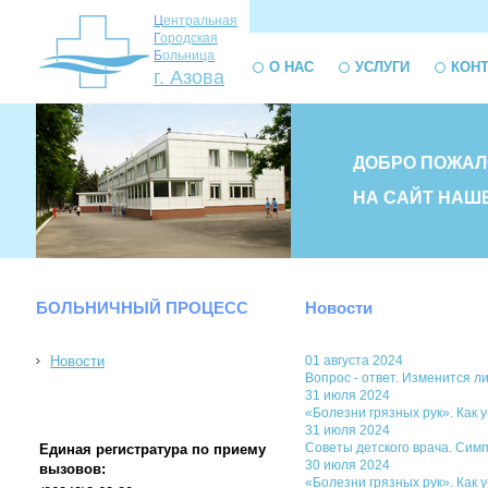
Ц
ентральная
Г
ородская
Б
ольница
О НАС
УСЛУГИ
КОН
г. Азова
ДОБРО ПОЖАЛ
НА САЙТ НАШ
БОЛЬНИЧНЫЙ ПРОЦЕСС
Новости
Новости
01 августа 2024
Вопрос - ответ. Изменится 
31 июля 2024
«Болезни грязных рук». Как 
31 июля 2024
Советы детского врача. Сим
Единая регистратура по приему
30 июля 2024
вызовов:
«Болезни грязных рук». Как 