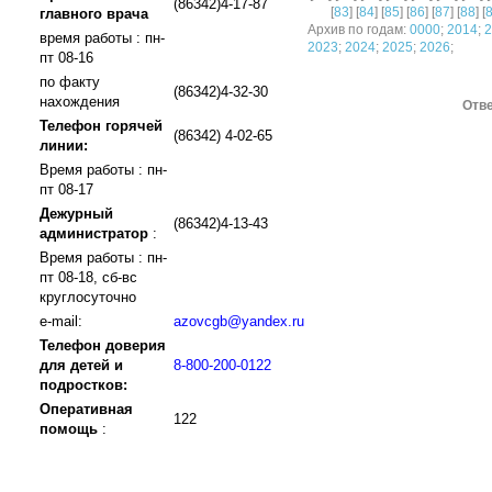
(86342)4-17-87
[
83
] [
84
] [
85
] [
86
] [
87
] [
88
] [
главного врача
Архив по годам:
0000
;
2014
;
2
время работы : пн-
2023
;
2024
;
2025
;
2026
;
пт 08-16
по факту
(86342)4-32-30
нахождения
Отве
Телефон горячей
(86342) 4-02-65
линии:
Время работы : пн-
пт 08-17
Дежурный
(86342)4-13-43
администратор
:
Время работы : пн-
пт 08-18, сб-вс
круглосуточно
e-mail:
azovcgb@yandex.ru
Телефон доверия
для детей и
8-800-200-0122
подростков:
Оперативная
122
помощь
: