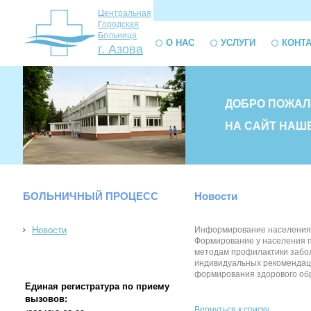
Ц
ентральная
Г
ородская
Б
ольница
О НАС
УСЛУГИ
КОНТ
г. Азова
ДОБРО ПОЖАЛ
НА САЙТ НАШ
БОЛЬНИЧНЫЙ ПРОЦЕСС
Новости
Новости
Информирование населения о
Формирование у населения п
методам профилактики заболе
индивидуальных рекомендаци
формирования здорового образа 
Единая регистратура по приему
вызовов:
Вернуться к списку