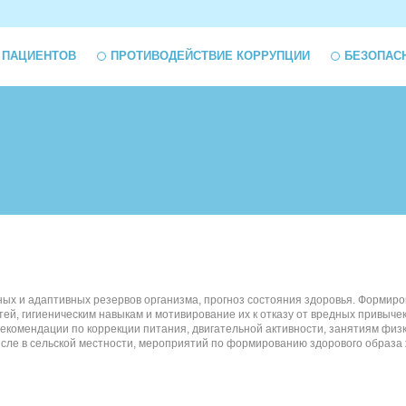
 ПАЦИЕНТОВ
ПРОТИВОДЕЙСТВИЕ КОРРУПЦИИ
БЕЗОПАС
х и адаптивных резервов организма, прогноз состояния здоровья. Формирова
тей, гигиеническим навыкам и мотивирование их к отказу от вредных привыч
омендации по коррекции питания, двигательной активности, занятиям физкул
числе в сельской местности, мероприятий по формированию здорового образ