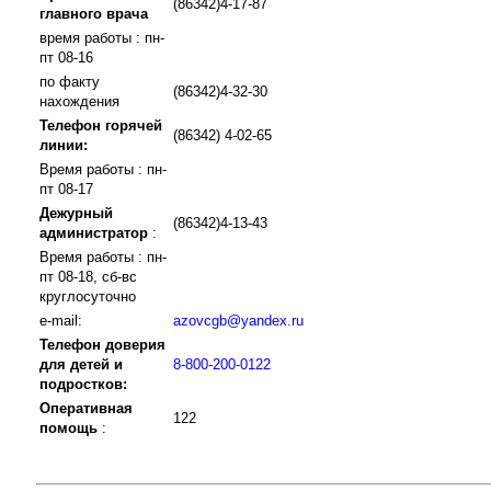
(86342)4-17-87
главного врача
время работы : пн-
пт 08-16
по факту
(86342)4-32-30
нахождения
Телефон горячей
(86342) 4-02-65
линии:
Время работы : пн-
пт 08-17
Дежурный
(86342)4-13-43
администратор
:
Время работы : пн-
пт 08-18, сб-вс
круглосуточно
e-mail:
azovcgb@yandex.ru
Телефон доверия
для детей и
8-800-200-0122
подростков:
Оперативная
122
помощь
: