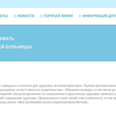
АКТЫ
НОВОСТИ
ГОРЯЧАЯ ЛИНИЯ
ИНФОРМАЦИЯ ДЛЯ
ОВАТЬ
ЕЙ БОЛЬНИЦЫ!
 вредных и опасных для здоровья человека факторах. Оценка функциональны
ринципов «ответственного родительства». Обучение граждан, в том числе де
ваний. Консультирование по сохранению и укреплению здоровья, включая рек
й сохранения здоровья. Организация в зоне своей ответственности, в том 
жизни. https://profilaktika.tomsk.ru/spetsialistam/informats..