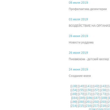
08 июля 2019
Профилактика дизентерии
03 июля 2019
ВОЗДЕЙСТВИЕ НА ОРГАНИ
28 июня 2019
Новости роддома
26 июня 2019
Пневмококк - детский киллер
24 июня 2019
Создание книги
[
139
] [
140
] [
141
] [
142
] [
143
] [
1
[
154
] [
155
] [
156
] [
157
] [
158
] [
1
[
169
] [
170
] [
171
] [
172
] [
173
] [
1
[
184
] [
185
] [
186
] [
187
] [
188
] [
[
199
] [
200
] [
201
] [
202
] [
203
] [
2
[
214
] [
215
] [
216
] [
217
] [
218
] [
2
[
229
] [
230
] [
231