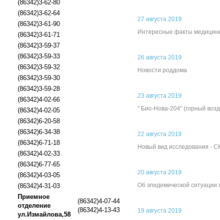
(86342)3-62-80
(86342)3-62-64
27 августа 2019
(86342)3-61-90
Интересные факты медицин
(86342)3-61-71
(86342)3-59-37
(86342)3-59-33
26 августа 2019
(86342)3-59-32
Новости роддома
(86342)3-59-30
(86342)3-59-28
23 августа 2019
(86342)4-02-66
" Био-Нова-204" (горный возд
(86342)4-02-05
(86342)6-20-58
(86342)6-34-38
22 августа 2019
(86342)6-71-18
Новый вид исследования - С
(86342)4-02-33
(86342)6-77-65
20 августа 2019
(86342)4-03-05
Об эпидемической ситуации 
(86342)4-31-03
Приемное
(86342)4-07-44
отделение
(86342)4-13-43
19 августа 2019
ул.Измайлова,58