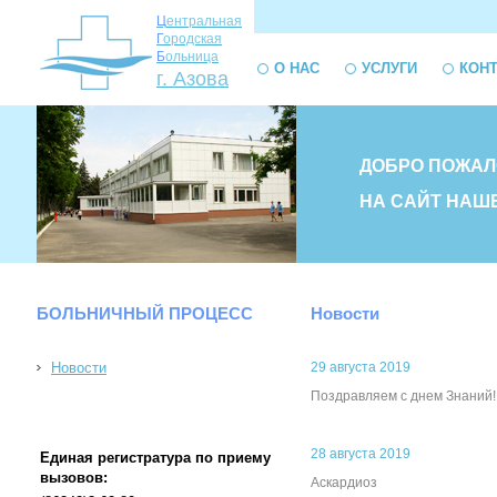
Ц
ентральная
Г
ородская
Б
ольница
О НАС
УСЛУГИ
КОН
г. Азова
ДОБРО ПОЖАЛ
НА САЙТ НАШ
БОЛЬНИЧНЫЙ ПРОЦЕСС
Новости
Новости
29 августа 2019
Поздравляем с днем Знаний!!
28 августа 2019
Единая регистратура по приему
вызовов:
Аскардиоз