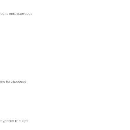
овень онкомаркеров
ние на здоровье
е уровня кальция