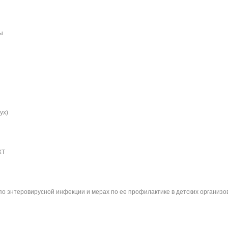
ы
ух)
КТ
по энтеровирусной инфекции и мерах по ее профилактике в детских организо