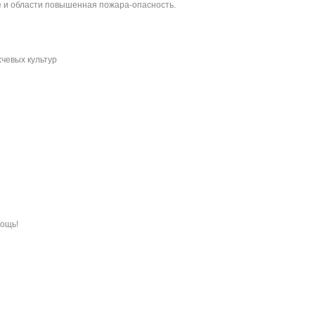
е и области повышенная пожара-опасность.
хчевых культур
мощь!