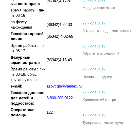
30 июля 2019
(86342)4-17-87
главного врача
Медицинская этика
время работы : пн-
пт 08-16
по факту
29 июля 2019
(86342)4-32-30
нахождения
О качестве водоемов в зонах
Телефон горячей
(86342) 4-02-65
линии:
Время работы : пн-
26 июля 2019
пт 08-17
Обратите внимание!!!
Дежурный
(86342)4-13-43
администратор
:
Время работы : пн-
24 июля 2019
пт 08-18, сб-вс
Новости роддома
круглосуточно
e-mail:
azovcgb@yandex.ru
22 июля 2019
Телефон доверия
для детей и
8-800-200-0122
Хронический гастрит
подростков:
Оперативная
122
помощь
:
19 июля 2019
Туляремия - малая чума