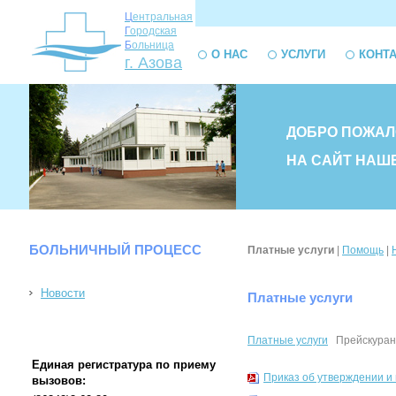
Ц
ентральная
Г
ородская
Б
ольница
О НАС
УСЛУГИ
КОНТ
г. Азова
ДОБРО ПОЖАЛ
НА САЙТ НАШ
БОЛЬНИЧНЫЙ ПРОЦЕСС
Платные услуги
|
Помощь
|
Новости
Платные услуги
Платные услуги
Прейскуран
Единая регистратура по приему
Приказ об утверждении и 
вызовов: