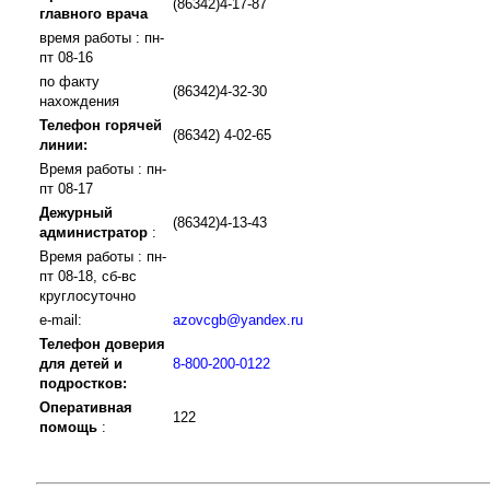
(86342)4-17-87
главного врача
время работы : пн-
пт 08-16
по факту
(86342)4-32-30
нахождения
Телефон горячей
(86342) 4-02-65
линии:
Время работы : пн-
пт 08-17
Дежурный
(86342)4-13-43
администратор
:
Время работы : пн-
пт 08-18, сб-вс
круглосуточно
e-mail:
azovcgb@yandex.ru
Телефон доверия
для детей и
8-800-200-0122
подростков:
Оперативная
122
помощь
: