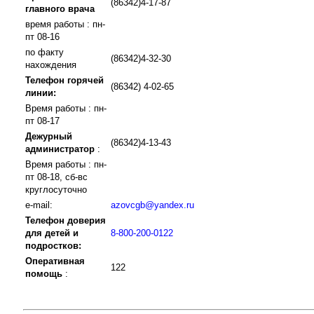
(86342)4-17-87
главного врача
время работы : пн-
пт 08-16
по факту
(86342)4-32-30
нахождения
Телефон горячей
(86342) 4-02-65
линии:
Время работы : пн-
пт 08-17
Дежурный
(86342)4-13-43
администратор
:
Время работы : пн-
пт 08-18, сб-вс
круглосуточно
e-mail:
azovcgb@yandex.ru
Телефон доверия
для детей и
8-800-200-0122
подростков:
Оперативная
122
помощь
: