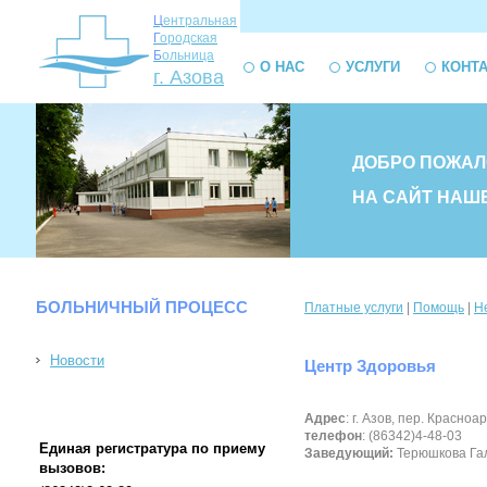
Ц
ентральная
Г
ородская
Б
ольница
О НАС
УСЛУГИ
КОНТ
г. Азова
ДОБРО ПОЖАЛ
НА САЙТ НАШ
БОЛЬНИЧНЫЙ ПРОЦЕСС
Платные услуги
|
Помощь
|
Н
Новости
Центр Здоровья
Адрес
: г. Азов, пер. Красноа
телефон
: (86342)4-48-03
Единая регистратура по приему
Заведующий:
Терюшкова Га
вызовов: