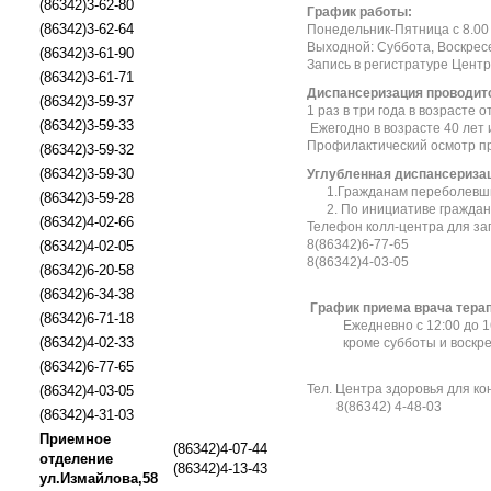
(86342)3-62-80
График работы:
(86342)3-62-64
Понедельник-Пятница с 8.00 
Выходной: Суббота, Воскрес
(86342)3-61-90
Запись в регистратуре Цент
(86342)3-61-71
Диспансеризация проводит
(86342)3-59-37
1 раз в три года в возрасте о
(86342)3-59-33
Ежегодно в возрасте 40 лет 
Профилактический осмотр пр
(86342)3-59-32
(86342)3-59-30
Углубленная диспансериза
1.Гражданам переболевшим
(86342)3-59-28
2. По инициативе граждани
(86342)4-02-66
Телефон колл-центра для за
8(86342)6-77-65
(86342)4-02-05
8(86342)4-03-05
(86342)6-20-58
(86342)6-34-38
График приема врача тера
(86342)6-71-18
Ежедневно с 12:00 до 1
(86342)4-02-33
кроме субботы и воскре
(86342)6-77-65
Тел. Центра здоровья для к
(86342)4-03-05
8(86342) 4-48-03
(86342)4-31-03
Приемное
(86342)4-07-44
отделение
(86342)4-13-43
ул.Измайлова,58