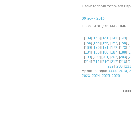
Стоматология готовится к п
09 июня 2016
Новости отделения ОНМК
[
139
] [
140
] [
141
] [
142
] [
143
] [
1
[
154
] [
155
] [
156
] [
157
] [
158
] [
1
[
169
] [
170
] [
171
] [
172
] [
173
] [
1
[
184
] [
185
] [
186
] [
187
] [
188
] [
1
[
199
] [
200
] [
201
] [
202
] [
203
] [
2
[
214
] [
215
] [
216
] [
217
] [
218
] [
2
[
229
] [
230
] [
23
Архив по годам:
0000
;
2014
;
2
2023
;
2024
;
2025
;
2026
;
Отве