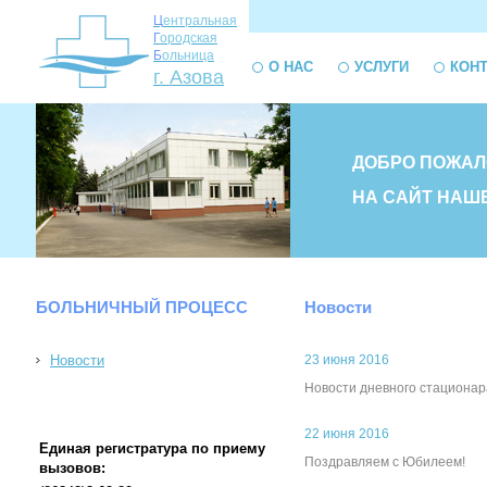
Ц
ентральная
Г
ородская
Б
ольница
О НАС
УСЛУГИ
КОН
г. Азова
ДОБРО ПОЖАЛ
НА САЙТ НАШ
БОЛЬНИЧНЫЙ ПРОЦЕСС
Новости
Новости
23 июня 2016
Новости дневного стационар
22 июня 2016
Единая регистратура по приему
Поздравляем с Юбилеем!
вызовов: