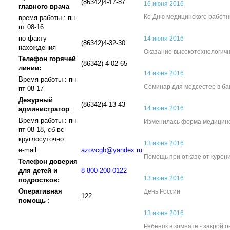
(86342)4-17-87
16 июня 2016
главного врача
Ко Дню медицинского работн
время работы : пн-
пт 08-16
по факту
14 июня 2016
(86342)4-32-30
нахождения
Оказание высокотехнологич
Телефон горячей
(86342) 4-02-65
линии:
14 июня 2016
Время работы : пн-
Семинар для медсестер в ба
пт 08-17
Дежурный
(86342)4-13-43
14 июня 2016
администратор
:
Время работы : пн-
Изменилась форма медицинс
пт 08-18, сб-вс
круглосуточно
13 июня 2016
e-mail:
azovcgb@yandex.ru
Помощь при отказе от курен
Телефон доверия
для детей и
8-800-200-0122
13 июня 2016
подростков:
Оперативная
День России
122
помощь
:
13 июня 2016
Ребенок в комнате - закрой о