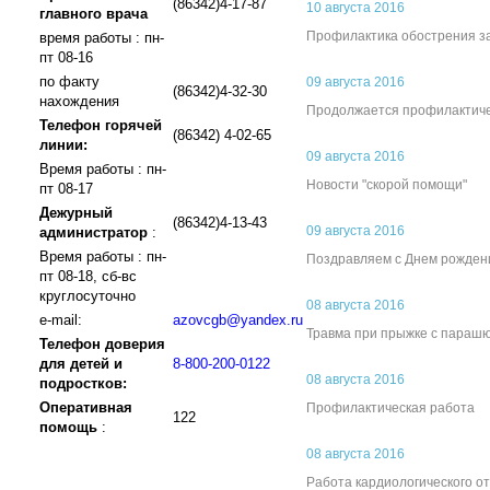
(86342)4-17-87
10 августа 2016
главного врача
Профилактика обострения з
время работы : пн-
пт 08-16
по факту
09 августа 2016
(86342)4-32-30
нахождения
Продолжается профилактичес
Телефон горячей
(86342) 4-02-65
линии:
09 августа 2016
Время работы : пн-
Новости "скорой помощи"
пт 08-17
Дежурный
(86342)4-13-43
09 августа 2016
администратор
:
Время работы : пн-
Поздравляем с Днем рожден
пт 08-18, сб-вс
круглосуточно
08 августа 2016
e-mail:
azovcgb@yandex.ru
Травма при прыжке с параш
Телефон доверия
для детей и
8-800-200-0122
08 августа 2016
подростков:
Оперативная
Профилактическая работа
122
помощь
:
08 августа 2016
Работа кардиологического о