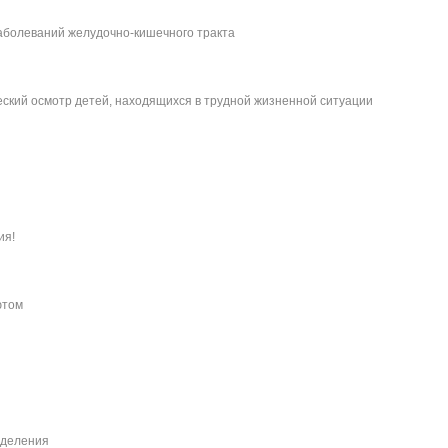
аболеваний желудочно-кишечного тракта
кий осмотр детей, находящихся в трудной жизненной ситуации
ия!
ютом
тделения