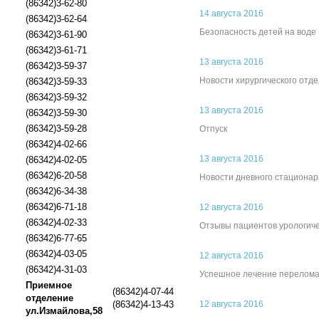
(86342)3-62-80
14 августа 2016
(86342)3-62-64
Безопасность детей на воде
(86342)3-61-90
(86342)3-61-71
13 августа 2016
(86342)3-59-37
Новости хирургического отд
(86342)3-59-33
(86342)3-59-32
13 августа 2016
(86342)3-59-30
(86342)3-59-28
Отпуск
(86342)4-02-66
13 августа 2016
(86342)4-02-05
(86342)6-20-58
Новости дневного стационар
(86342)6-34-38
(86342)6-71-18
12 августа 2016
(86342)4-02-33
Отзывы пациентов урологиче
(86342)6-77-65
(86342)4-03-05
12 августа 2016
(86342)4-31-03
Успешное лечение перелома
Приемное
(86342)4-07-44
отделение
(86342)4-13-43
12 августа 2016
ул.Измайлова,58