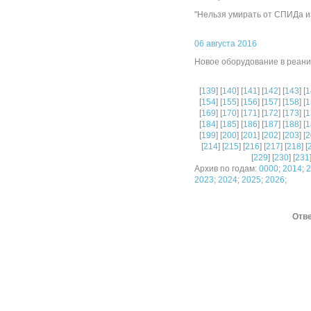
"Нельзя умирать от СПИДа и
06 августа 2016
Новое оборудование в реан
[
139
] [
140
] [
141
] [
142
] [
143
] [
1
[
154
] [
155
] [
156
] [
157
] [
158
] [
1
[
169
] [
170
] [
171
] [
172
] [
173
] [
1
[
184
] [
185
] [
186
] [
187
] [
188
] [
1
[
199
] [
200
] [
201
] [
202
] [
203
] [
2
[
214
] [
215
] [
216
] [
217
] [
218
] [
[
229
] [
230
] [
231
Архив по годам:
0000
;
2014
;
2
2023
;
2024
;
2025
;
2026
;
Отве