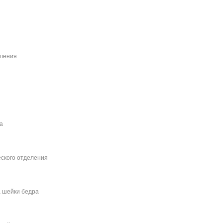
еления
а
ского отделения
 шейки бедра