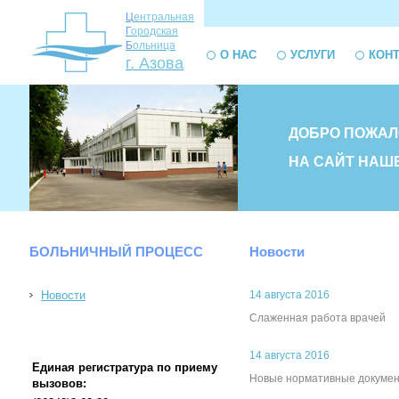
Ц
ентральная
Г
ородская
Б
ольница
О НАС
УСЛУГИ
КОН
г. Азова
ДОБРО ПОЖАЛ
НА САЙТ НАШ
БОЛЬНИЧНЫЙ ПРОЦЕСС
Новости
Новости
14 августа 2016
Слаженная работа врачей
14 августа 2016
Единая регистратура по приему
Новые нормативные докуме
вызовов: