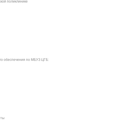
ской поликлинике
го обеспечения по МБУЗ ЦГБ:
нты