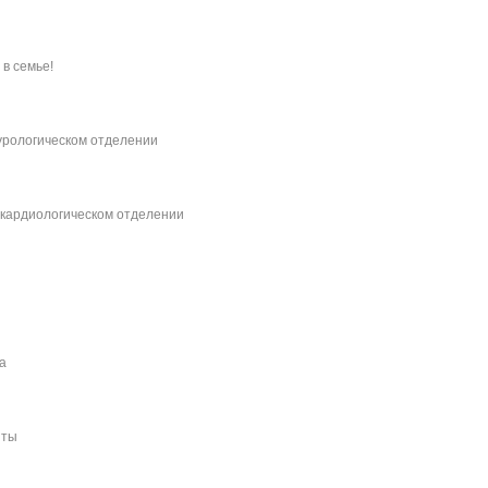
в семье!
урологическом отделении
 кардиологическом отделении
а
нты