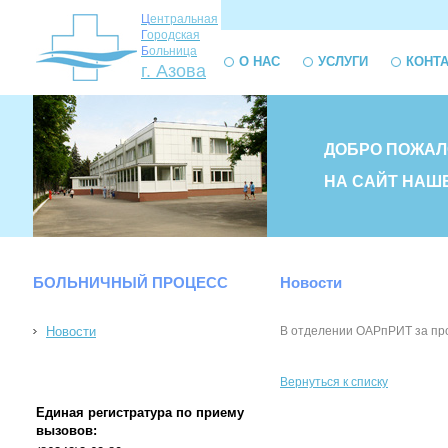
Ц
ентральная
Г
ородская
Б
ольница
О НАС
УСЛУГИ
КОНТ
г. Азова
ДОБРО ПОЖАЛ
НА САЙТ НАШ
БОЛЬНИЧНЫЙ ПРОЦЕСС
Новости
Новости
В отделении ОАРпРИТ за про
Вернуться к списку
Единая регистратура по приему
вызовов: