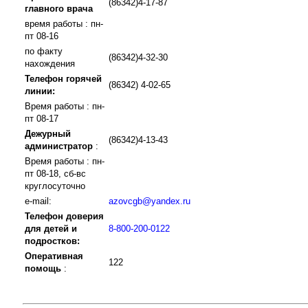
(86342)4-17-87
главного врача
время работы : пн-
пт 08-16
по факту
(86342)4-32-30
нахождения
Телефон горячей
(86342) 4-02-65
линии:
Время работы : пн-
пт 08-17
Дежурный
(86342)4-13-43
администратор
:
Время работы : пн-
пт 08-18, сб-вс
круглосуточно
e-mail:
azovcgb@yandex.ru
Телефон доверия
для детей и
8-800-200-0122
подростков:
Оперативная
122
помощь
: