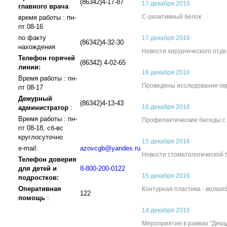
(86342)4-17-87
17 декабря 2016
главного врача
С-реактивный белок
время работы : пн-
пт 08-16
по факту
17 декабря 2016
(86342)4-32-30
нахождения
Новости хирургического отд
Телефон горячей
(86342) 4-02-65
линии:
16 декабря 2016
Время работы : пн-
Проведены исследования ок
пт 08-17
Дежурный
(86342)4-13-43
16 декабря 2016
администратор
:
Время работы : пн-
Профилактические беседы с
пт 08-18, сб-вс
круглосуточно
15 декабря 2016
e-mail:
azovcgb@yandex.ru
Новости стоматологической 
Телефон доверия
для детей и
8-800-200-0122
15 декабря 2016
подростков:
Оперативная
Контурная пластика - волше
122
помощь
:
14 декабря 2016
Мероприятие в рамках "Дека