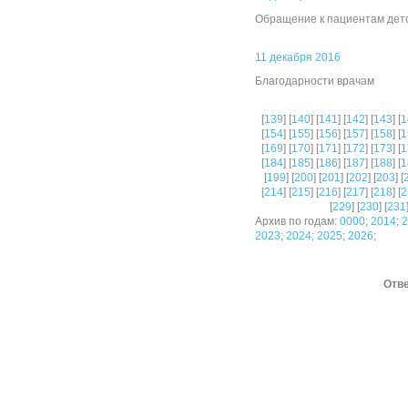
Обращение к пациентам дет
11 декабря 2016
Благодарности врачам
[
139
] [
140
] [
141
] [
142
] [
143
] [
1
[
154
] [
155
] [
156
] [
157
] [
158
] [
1
[
169
] [
170
] [
171
] [
172
] [
173
] [
1
[
184
] [
185
] [
186
] [
187
] [
188
] [
1
[
199
] [
200
] [
201
] [
202
] [
203
] [
[
214
] [
215
] [
216
] [
217
] [
218
] [
2
[
229
] [
230
] [
231
Архив по годам:
0000
;
2014
;
2
2023
;
2024
;
2025
;
2026
;
Отве