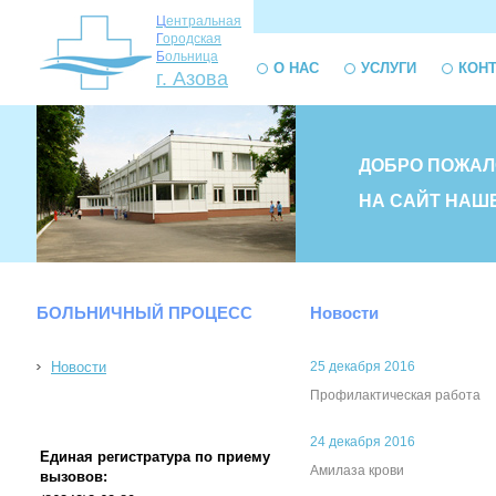
Ц
ентральная
Г
ородская
Б
ольница
О НАС
УСЛУГИ
КОН
г. Азова
ДОБРО ПОЖАЛ
НА САЙТ НАШ
БОЛЬНИЧНЫЙ ПРОЦЕСС
Новости
Новости
25 декабря 2016
Профилактическая работа
24 декабря 2016
Единая регистратура по приему
Амилаза крови
вызовов: