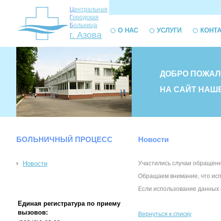
Ц
ентральная
Г
ородская
Б
ольница
О НАС
УСЛУГИ
КОНТ
г. Азова
ДОБРО ПОЖАЛ
НА САЙТ НАШ
БОЛЬНИЧНЫЙ ПРОЦЕСС
Новости
Новости
Участились случаи обращени
Обращаем внимание, что исп
Если использование данных 
Единая регистратура по приему
вызовов:
Вернуться к списку