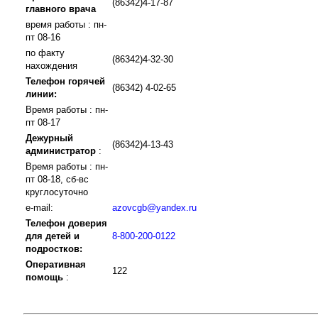
(86342)4-17-87
главного врача
время работы : пн-
пт 08-16
по факту
(86342)4-32-30
нахождения
Телефон горячей
(86342) 4-02-65
линии:
Время работы : пн-
пт 08-17
Дежурный
(86342)4-13-43
администратор
:
Время работы : пн-
пт 08-18, сб-вс
круглосуточно
e-mail:
azovcgb@yandex.ru
Телефон доверия
для детей и
8-800-200-0122
подростков:
Оперативная
122
помощь
: