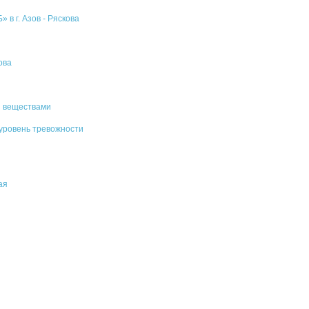
 в г. Азов - Ряскова
ова
ми веществами
 уровень тревожности
ая