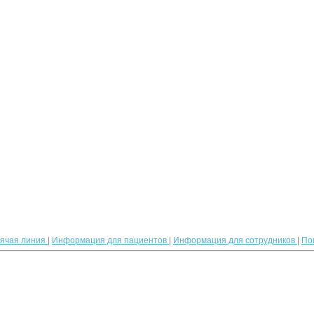
рячая линия
|
Информация для пациентов
|
Информация для сотрудников
|
По