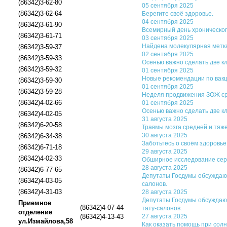
(86342)3-62-80
05 сентября 2025
(86342)3-62-64
Берегите своё здоровье.
04 сентября 2025
(86342)3-61-90
Всемирный день хроническо
(86342)3-61-71
03 сентября 2025
Найдена молекулярная метка
(86342)3-59-37
02 сентября 2025
(86342)3-59-33
Осенью важно сделать две к
(86342)3-59-32
01 сентября 2025
Новые рекомендации по вакц
(86342)3-59-30
01 сентября 2025
(86342)3-59-28
Неделя продвижения ЗОЖ ср
(86342)4-02-66
01 сентября 2025
Осенью важно сделать две к
(86342)4-02-05
31 августа 2025
(86342)6-20-58
Травмы мозга средней и тяж
30 августа 2025
(86342)6-34-38
Заботьтесь о своём здоровье
(86342)6-71-18
29 августа 2025
(86342)4-02-33
Обширное исследование сер
28 августа 2025
(86342)6-77-65
Депутаты Госдумы обсуждают
(86342)4-03-05
салонов.
(86342)4-31-03
28 августа 2025
Депутаты Госдумы обсуждают
Приемное
(86342)4-07-44
тату-салонов.
отделение
(86342)4-13-43
27 августа 2025
ул.Измайлова,58
Как оказать помощь при сол