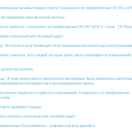
пуляризации активных видов спорта. Специалист по профилактике ГАУ РО «ЦГБ»
ь исследования рака молочной железы.
аза от алкоголя. Специалист по профилактике ГАУ РО "ЦГБ" в г. Азов - Т.Р. Ряск
ившему солнечный или тепловой удар?
азад - Вступила в силу Конвенция об установлении контроля над психотропны
логии отметила, что у людей, которые курят, часто наблюдается повышенный
 донорства органов
назад - В ходе оперативного вмешательства впервые была применена карболов
еззараживания инструментов и рук оперирующего врача.
рофилактики сердечно-сосудистых заболеваний. Специалист по профилактике
Ряскова
 день здорового сердца
 него случился солнечный или тепловой удар?
ликомученика Пантелеймона – покровителя всех врачей и