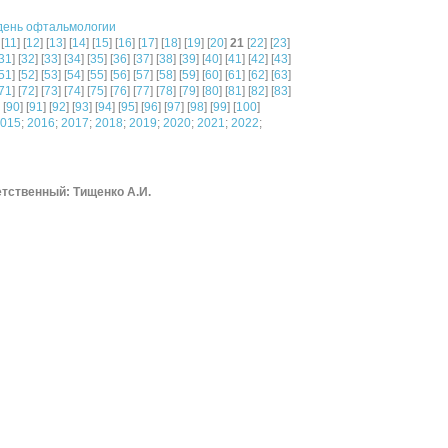
день офтальмологии
 [
11
] [
12
] [
13
] [
14
] [
15
] [
16
] [
17
] [
18
] [
19
] [
20
]
21
[
22
] [
23
]
31
] [
32
] [
33
] [
34
] [
35
] [
36
] [
37
] [
38
] [
39
] [
40
] [
41
] [
42
] [
43
]
51
] [
52
] [
53
] [
54
] [
55
] [
56
] [
57
] [
58
] [
59
] [
60
] [
61
] [
62
] [
63
]
71
] [
72
] [
73
] [
74
] [
75
] [
76
] [
77
] [
78
] [
79
] [
80
] [
81
] [
82
] [
83
]
 [
90
] [
91
] [
92
] [
93
] [
94
] [
95
] [
96
] [
97
] [
98
] [
99
] [
100
]
015
;
2016
;
2017
;
2018
;
2019
;
2020
;
2021
;
2022
;
тственный: Тищенко А.И.