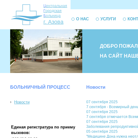
Ц
ентральная
Г
ородская
Б
ольница
О НАС
УСЛУГИ
КОН
г. Азова
ДОБРО ПОЖАЛ
НА САЙТ НАШ
БОЛЬНИЧНЫЙ ПРОЦЕСС
Новости
Новости
07 сентября 2025
7 сентября - Всемирный де
07 сентября 2025
7 сентября отмечается Всем
07 сентября 2025
Заболевания репродуктивно
Единая регистратура по приему
05 сентября 2025
вызовов:
"Медицине Дона нужна неот