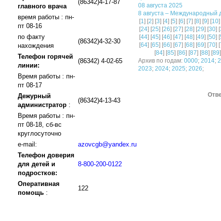
(86342)4-17-87
08 августа 2025
главного врача
8 августа – Международный 
время работы : пн-
[
1
] [
2
] [
3
] [
4
] [
5
] [
6
] [
7
] [
8
] [
9
] [
10
]
пт 08-16
[
24
] [
25
] [
26
] [
27
] [
28
] [
29
] [
30
] [
по факту
[
44
] [
45
] [
46
] [
47
] [
48
] [
49
] [
50
] [
(86342)4-32-30
[
64
] [
65
] [
66
] [
67
] [
68
] [
69
] [
70
] [
нахождения
[
84
] [
85
] [
86
] [
87
] [
88
] [
89
]
Телефон горячей
(86342) 4-02-65
Архив по годам:
0000
;
2014
;
2
линии:
2023
;
2024
;
2025
;
2026
;
Время работы : пн-
пт 08-17
Отве
Дежурный
(86342)4-13-43
администратор
:
Время работы : пн-
пт 08-18, сб-вс
круглосуточно
e-mail:
azovcgb@yandex.ru
Телефон доверия
для детей и
8-800-200-0122
подростков:
Оперативная
122
помощь
: