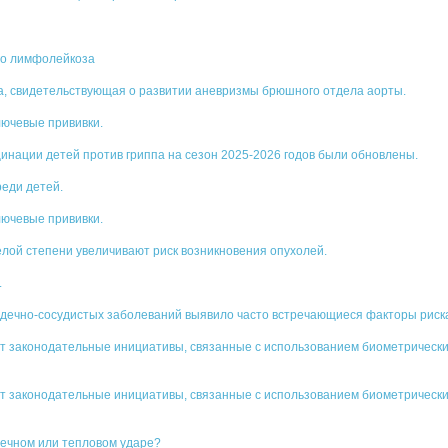
го лимфолейкоза
, свидетельствующая о развитии аневризмы брюшного отдела аорты.
лючевые прививки.
инации детей против гриппа на сезон 2025-2026 годов были обновлены.
еди детей.
лючевые прививки.
елой степени увеличивают риск возникновения опухолей.
.
дечно-сосудистых заболеваний выявило часто встречающиеся факторы риск
 законодательные инициативы, связанные с использованием биометрических
 законодательные инициативы, связанные с использованием биометрически
нечном или тепловом ударе?