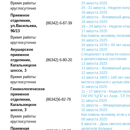
Время работы:
25 августа 2025
25 - 31 августа - Неделя по
круглосуточно
18 августа 2025
Приемное
18 августа – Всемирный ден
отделение,
18 августа 2025
(86342) 6-87-39
ул.Васильева,
18 – 24 августа - Неделя отк
96/13
17 августа 2025
Как помочь человеку, получ
Время работы:
16 августа 2025
круглосуточно
16 августа 1976 г. 49 лет н
Акушерское
15 августа 2025
Специалист в области психо
приемное
и депрессивные состояния.
отделение,
(86342) 6-80-20
13 августа 2025
Кагальницкое
13 августа – Всемирный день
шоссе, 3
12 августа 2025
Время работы:
12 августа 1865 г. 160 лет 
круглосуточно
кислота (фенол) с целью об
11 августа 2025
Гинекологическое
11 – 17 августа - Неделя п
приемное
ГАУ РО "ЦГБ" в г. Азов - Т.Р. 
отделение,
(86342)6-82-78
11 августа 2025
Кагальницкое
11 августа — Международный
шоссе, 3
10 августа 2025
Как помочь человеку, если у
Время работы:
09 августа 2025
круглосуточно
9 августа – День святого ве
Приемная
целителя больных