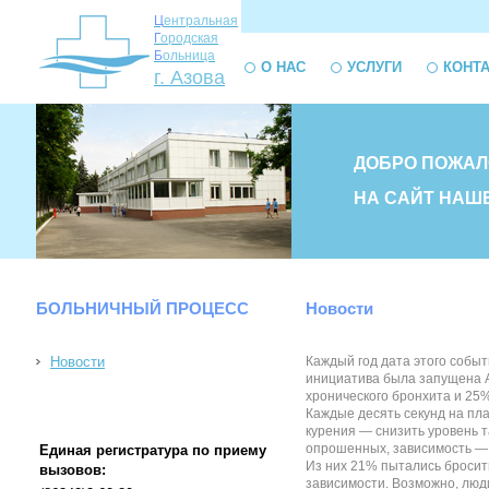
Ц
ентральная
Г
ородская
Б
ольница
О НАС
УСЛУГИ
КОНТ
г. Азова
ДОБРО ПОЖАЛ
НА САЙТ НАШ
БОЛЬНИЧНЫЙ ПРОЦЕСС
Новости
Новости
Каждый год дата этого событ
инициатива была запущена Ам
хронического бронхита и 25
Каждые десять секунд на пл
курения — снизить уровень 
опрошенных, зависимость — 
Единая регистратура по приему
Из них 21% пытались бросит
вызовов:
зависимости. Возможно, люди