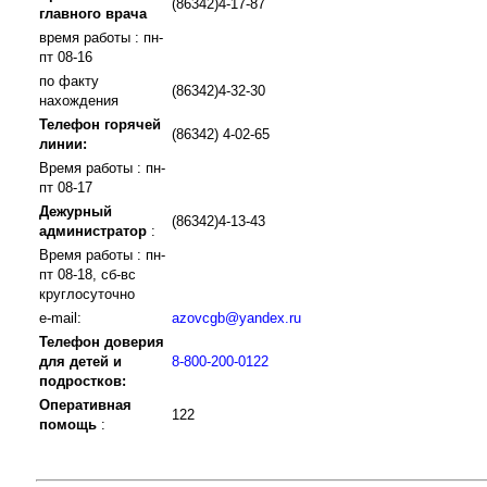
(86342)4-17-87
главного врача
время работы : пн-
пт 08-16
по факту
(86342)4-32-30
нахождения
Телефон горячей
(86342) 4-02-65
линии:
Время работы : пн-
пт 08-17
Дежурный
(86342)4-13-43
администратор
:
Время работы : пн-
пт 08-18, сб-вс
круглосуточно
e-mail:
azovcgb@yandex.ru
Телефон доверия
для детей и
8-800-200-0122
подростков:
Оперативная
122
помощь
: