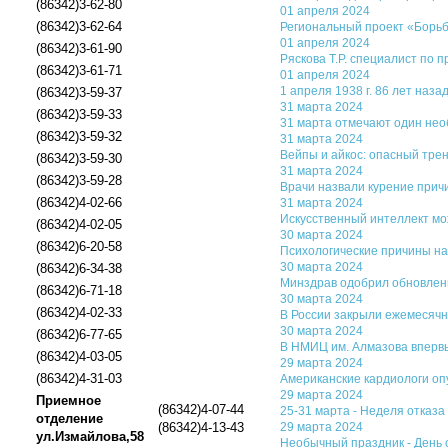
(86342)3-62-80
01 апреля 2024
(86342)3-62-64
Региональный проект «Борьб
01 апреля 2024
(86342)3-61-90
Ряскова Т.Р. специалист по
(86342)3-61-71
01 апреля 2024
1 апреля 1938 г. 86 лет на
(86342)3-59-37
31 марта 2024
(86342)3-59-33
31 марта отмечают один нео
(86342)3-59-32
31 марта 2024
Вейпы и айкос: опасный тре
(86342)3-59-30
31 марта 2024
(86342)3-59-28
Врачи назвали курение прич
(86342)4-02-66
31 марта 2024
Искусственный интеллект мо
(86342)4-02-05
30 марта 2024
(86342)6-20-58
Психологические причины на
30 марта 2024
(86342)6-34-38
Минздрав одобрил обновлен
(86342)6-71-18
30 марта 2024
(86342)4-02-33
В России закрыли ежемесячн
30 марта 2024
(86342)6-77-65
В НМИЦ им. Алмазова вперв
(86342)4-03-05
29 марта 2024
(86342)4-31-03
Американские кардиологи оп
29 марта 2024
Приемное
(86342)4-07-44
25-31 марта - Неделя отказ
отделение
(86342)4-13-43
29 марта 2024
ул.Измайлова,58
Необычный праздник - День