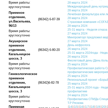
Время работы:
28 марта 2024
Международный день нутриц
круглосуточно
28 марта 2024
Приемное
Лечебная физкультура или л
отделение,
28 марта 2024
(86342) 6-87-39
ул.Васильева,
Страховая компания «СОГА
96/13
28 марта 2024
25-31 марта - Неделя отказа
Время работы:
27 марта 2024
круглосуточно
Минпромторг предложил мар
Акушерское
27 марта 2024
День нефролога
приемное
26 марта 2024
отделение,
(86342) 6-80-20
25-31 марта 2024года - Неде
Кагальницкое
26 марта 2024
шоссе, 3
Фиолетовый день (День больн
Время работы:
25 марта 2024
круглосуточно
Профилактическая работа Сп
профилактические мероприят
Гинекологическое
25 марта 2024
приемное
Региональный проект «Борьб
отделение,
(86342)6-82-78
25 марта 2024
Кагальницкое
25-31 марта 2024 года - Неде
шоссе, 3
профилактике
24 марта 2024
Время работы:
Профилактика СПИДа Специал
круглосуточно
Т.Р Ряскова
Приемная
[
14
] [
15
] [
16
] [
17
] [
18
] [
19
] [
20
] [