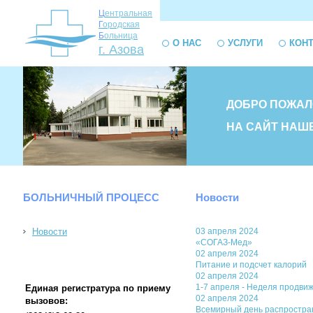
Ц
ентральная
Г
ородская
Б
ольница
О НАС
УСЛУГИ
КОН
г. Азова
ДОБРО ПОЖАЛ
НА САЙТ НАШ
БОЛЬНИЧНЫЙ ПРОЦЕСС
Новости
Новости
03 апреля 2024
«СОГАЗ-Мед»
02 апреля 2024
Питание и подсчет калорий
02 апреля 2024
1-7 апреля - Неделя продви
Единая регистратура по приему
02 апреля 2024
вызовов:
Всемирный день распростран