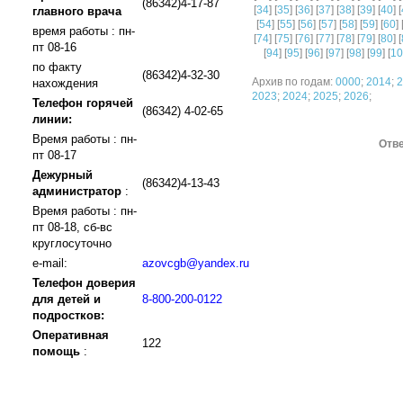
(86342)4-17-87
[
34
] [
35
] [
36
] [
37
] [
38
] [
39
] [
40
] [
главного врача
[
54
] [
55
] [
56
] [
57
] [
58
] [
59
] [
60
] 
время работы : пн-
[
74
] [
75
] [
76
] [
77
] [
78
] [
79
] [
80
] [
пт 08-16
[
94
] [
95
] [
96
] [
97
] [
98
] [
99
] [
10
по факту
(86342)4-32-30
Архив по годам:
0000
;
2014
;
2
нахождения
2023
;
2024
;
2025
;
2026
;
Телефон горячей
(86342) 4-02-65
линии:
Время работы : пн-
Отве
пт 08-17
Дежурный
(86342)4-13-43
администратор
:
Время работы : пн-
пт 08-18, сб-вс
круглосуточно
e-mail:
azovcgb@yandex.ru
Телефон доверия
для детей и
8-800-200-0122
подростков:
Оперативная
122
помощь
: