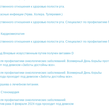
ственного отношения к здоровью полости рта.
асные инфекции (Чума. Холера. Туляремия.)
ственного отношения к здоровью полости рта. Специалист по профилактике ГА
це Кардиомиопатия
ственного отношения к здоровью полости рта. Специалист по профилактике Г
зад Впервые искусственным путем получен витамин D
деля профилактики онкологических заболеваний. Всемирный День борьбы прот
ит под девизом «Заботы достойны все».
деля профилактики онкологических заболеваний. Всемирный День борьбы
 года проходит под девизом «Заботы достойны все».
кушева о лечебном питании.
е Стенокардия
еля профилактики онкологических заболеваний.
ив рака 4 февраля 2024 года проходит под девизом