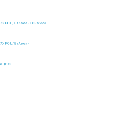
У РО ЦГБ г.Азова - Т.Р.Ряскова
АУ РО ЦГБ г.Азова -
ив рака