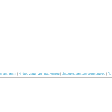
рячая линия
|
Информация для пациентов
|
Информация для сотрудников
|
По