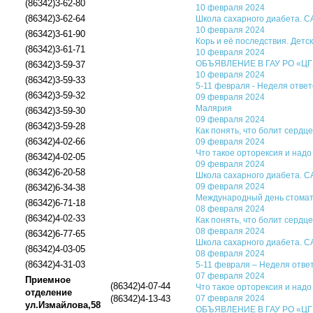
(86342)3-62-80
10 февраля 2024
(86342)3-62-64
Школа сахарного диабет
10 февраля 2024
(86342)3-61-90
Корь и её последствия. Детс
(86342)3-61-71
10 февраля 2024
ОБЪЯВЛЕНИЕ В ГАУ РО «ЦГБ»
(86342)3-59-37
10 февраля 2024
(86342)3-59-33
5-11 февраля - Неделя отве
(86342)3-59-32
09 февраля 2024
Малярия
(86342)3-59-30
09 февраля 2024
(86342)3-59-28
Как понять, что болит сердц
(86342)4-02-66
09 февраля 2024
Что такое орторексия и над
(86342)4-02-05
09 февраля 2024
(86342)6-20-58
Школа сахарного диабета
09 февраля 2024
(86342)6-34-38
Международный день стомато
(86342)6-71-18
08 февраля 2024
(86342)4-02-33
Как понять, что болит сердц
08 февраля 2024
(86342)6-77-65
Школа сахарного диабет
(86342)4-03-05
08 февраля 2024
(86342)4-31-03
5-11 февраля – Неделя отве
07 февраля 2024
Приемное
(86342)4-07-44
Что такое орторексия и над
отделение
(86342)4-13-43
07 февраля 2024
ул.Измайлова,58
ОБЪЯВЛЕНИЕ В ГАУ РО «ЦГБ»