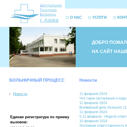
Ц
ентральная
Г
ородская
Б
ольница
О НАС
УСЛУГИ
КОН
г. Азова
ДОБРО ПОЖАЛ
НА САЙТ НАШ
БОЛЬНИЧНЫЙ ПРОЦЕСС
Новости
Новости
11 февраля 2024
Что такое орторексия и надо
11 февраля 2024
Всемирный день больного 1
11 февраля 2024
5-11 февраля - Неделя ответ
Единая регистратура по приему
10 февраля 2024
вызовов:
Уголовная ответственность 