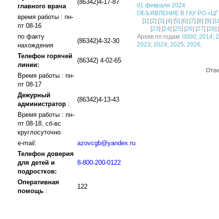
(86342)4-17-87
01 февраля 2024
главного врача
ОБЪЯВЛЕНИЕ В ГАУ РО «ЦГБ»
время работы : пн-
[
1
] [
2
] [
3
] [
4
] [
5
] [
6
] [
7
] [
8
] [
9
] [
1
пт 08-16
[
23
] [
24
] [
25
] [
26
] [
27
] [
28
] 
по факту
Архив по годам:
0000
;
2014
;
2
(86342)4-32-30
2023
;
2024
;
2025
;
2026
;
нахождения
Телефон горячей
(86342) 4-02-65
линии:
Отве
Время работы : пн-
пт 08-17
Дежурный
(86342)4-13-43
администратор
:
Время работы : пн-
пт 08-18, сб-вс
круглосуточно
e-mail:
azovcgb@yandex.ru
Телефон доверия
для детей и
8-800-200-0122
подростков:
Оперативная
122
помощь
: