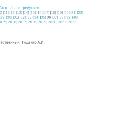
 в г. Азове требуются:
0
] [
11
] [
12
] [
13
] [
14
] [
15
] [
16
] [
17
] [
18
] [
19
] [
20
] [
21
] [
22
]
[
29
] [
30
] [
31
] [
32
] [
33
] [
34
] [
35
]
36
[
37
] [
38
] [
39
] [
40
]
015
;
2016
;
2017
;
2018
;
2019
;
2020
;
2021
;
2022
;
тственный: Тищенко А.И.