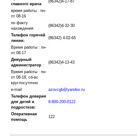
(86342)4-17-87
главного врача
время работы : пн-
пт 08-16
по факту
(86342)4-32-30
нахождения
Телефон горячей
(86342) 4-02-65
линии:
Время работы : пн-
пт 08-17
Дежурный
(86342)4-13-43
администратор
:
Время работы : пн-
пт 08-18, сб-вс
круглосуточно
e-mail:
azovcgb@yandex.ru
Телефон доверия
для детей и
8-800-200-0122
подростков:
Оперативная
122
помощь
: