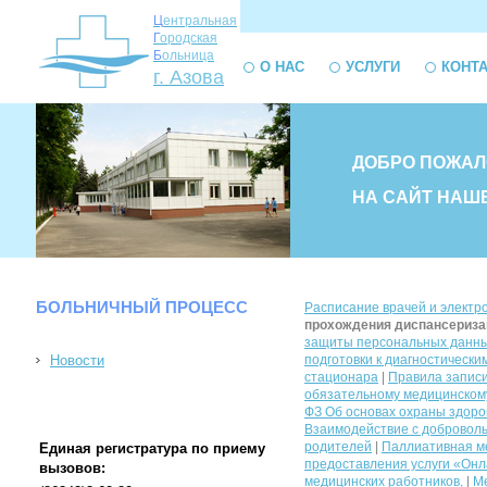
Ц
ентральная
Г
ородская
Б
ольница
О НАС
УСЛУГИ
КОНТ
г. Азова
ДОБРО ПОЖАЛ
НА САЙТ НАШ
БОЛЬНИЧНЫЙ ПРОЦЕСС
Расписание врачей и электр
прохождения диспансериза
защиты персональных данных
Новости
подготовки к диагностическ
стационара
|
Правила запис
обязательному медицинском
ФЗ Об основах охраны здоро
Взаимодействие с доброволь
родителей
|
Паллиативная м
Единая регистратура по приему
предоставления услуги «Онла
вызовов:
медицинских работников,
|
Ме