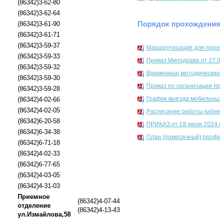
(86342)3-62-80
(86342)3-62-64
Порядок прохождения
(86342)3-61-90
(86342)3-61-71
(86342)3-59-37
Маршрутизация для прох
(86342)3-59-33
Приказ Минздрава от 27.
(86342)3-59-32
Временные методические
(86342)3-59-30
Приказ по организации п
(86342)3-59-28
График выезда мобильных
(86342)4-02-66
(86342)4-02-05
Расписание работы кабин
(86342)6-20-58
ПРИКАЗ от 19 июля 20
(86342)6-34-38
План (помесячный) профил
(86342)6-71-18
(86342)4-02-33
(86342)6-77-65
(86342)4-03-05
(86342)4-31-03
Приемное
(86342)4-07-44
отделение
(86342)4-13-43
ул.Измайлова,58