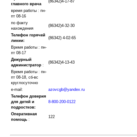
(86342)4-17-87
главного врача
время работы : пн-
пт 08-16
по факту
(86342)4-32-30
нахождения
Телефон горячей
(86342) 4-02-65
линии:
Время работы : пн-
пт 08-17
Дежурный
(86342)4-13-43
администратор
:
Время работы : пн-
пт 08-18, сб-вс
круглосуточно
e-mail:
azovcgb@yandex.ru
Телефон доверия
для детей и
8-800-200-0122
подростков:
Оперативная
122
помощь
: