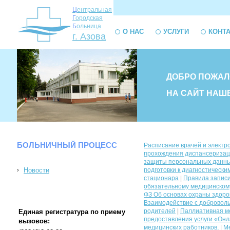
Ц
ентральная
Г
ородская
Б
ольница
О НАС
УСЛУГИ
КОНТ
г. Азова
ДОБРО ПОЖАЛ
НА САЙТ НАШ
БОЛЬНИЧНЫЙ ПРОЦЕСС
Расписание врачей и электр
прохождения диспансеризац
защиты персональных данных
Новости
подготовки к диагностическ
стационара
|
Правила запис
обязательному медицинском
ФЗ Об основах охраны здоро
Взаимодействие с доброволь
родителей
|
Паллиативная м
Единая регистратура по приему
предоставления услуги «Онла
вызовов:
медицинских работников,
|
Ме