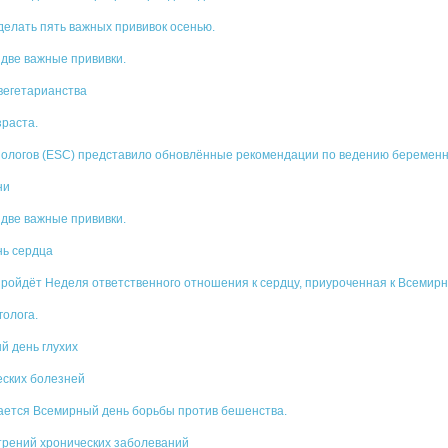
делать пять важных прививок осенью.
две важные прививки.
вегетарианства
зраста.
иологов (ESC) представило обновлённые рекомендации по ведению беременн
ни
две важные прививки.
нь сердца
пройдёт Неделя ответственного отношения к сердцу, приуроченная к Всемирн
голога.
й день глухих
еских болезней
ается Всемирный день борьбы против бешенства.
трений хронических заболеваний