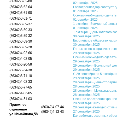
(86342)3-62-80
02 октября 2025
(86342)3-62-64
Роспотребнадзор советует с
01 октября 2025
(86342)3-61-90
Осенью необходимо сделать 
(86342)3-61-71
01 октября 2025
1 октября - Всемирный день 
(86342)3-59-37
01 октября 2025
(86342)3-59-33
1 октября - День золотого во
(86342)3-59-32
30 сентября 2025
Европейское общество кард
(86342)3-59-30
30 сентября 2025
(86342)3-59-28
Пять ключевых прививок осе
(86342)4-02-66
29 сентября 2025
Осенью необходимо сделать 
(86342)4-02-05
29 сентября 2025
(86342)6-20-58
29 сентября - Всемирный де
29 сентября 2025
(86342)6-34-38
С 29 сентября по 5 октября 
(86342)6-71-18
29 сентября 2025
(86342)4-02-33
29 сентября - День отоларин
28 сентября 2025
(86342)6-77-65
28 сентября - Международны
(86342)4-03-05
28 сентября 2025
(86342)4-31-03
Осенние обострения хронич
28 сентября 2025
Приемное
(86342)4-07-44
28 сентября ежегодно отмеч
отделение
(86342)4-13-43
27 сентября 2025
ул.Измайлова,58
Как избежать сезонных обос