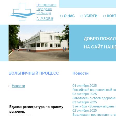
Ц
ентральная
Г
ородская
Б
ольница
О НАС
УСЛУГИ
КОН
г. Азова
ДОБРО ПОЖАЛ
НА САЙТ НАШ
БОЛЬНИЧНЫЙ ПРОЦЕСС
Новости
Новости
04 октября 2025
Российский национальный ка
03 октября 2025
Заботьтесь о своем здоровье
03 октября 2025
3 октября - Всемирный день 
Единая регистратура по приему
02 октября 2025
вызовов:
Вакцинация против гриппа: 