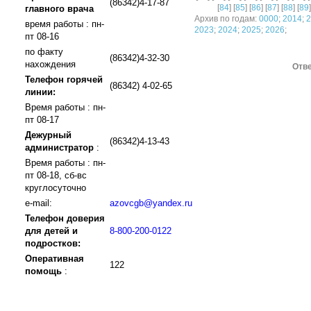
(86342)4-17-87
[
84
] [
85
] [
86
] [
87
] [
88
] [
89
]
главного врача
Архив по годам:
0000
;
2014
;
2
время работы : пн-
2023
;
2024
;
2025
;
2026
;
пт 08-16
по факту
(86342)4-32-30
нахождения
Отве
Телефон горячей
(86342) 4-02-65
линии:
Время работы : пн-
пт 08-17
Дежурный
(86342)4-13-43
администратор
:
Время работы : пн-
пт 08-18, сб-вс
круглосуточно
e-mail:
azovcgb@yandex.ru
Телефон доверия
для детей и
8-800-200-0122
подростков:
Оперативная
122
помощь
: