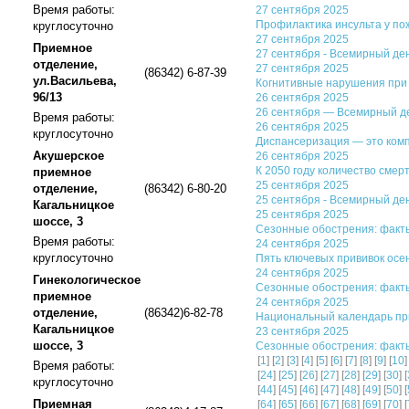
Время работы:
27 сентября 2025
Профилактика инсульта у п
круглосуточно
27 сентября 2025
Приемное
27 сентября - Всемирный де
отделение,
27 сентября 2025
(86342) 6-87-39
ул.Васильева,
Когнитивные нарушения при 
96/13
26 сентября 2025
26 сентября — Всемирный д
Время работы:
26 сентября 2025
круглосуточно
Диспансеризация — это ком
Акушерское
26 сентября 2025
К 2050 году количество смер
приемное
25 сентября 2025
отделение,
(86342) 6-80-20
25 сентября - Всемирный де
Кагальницкое
25 сентября 2025
шоссе, 3
Сезонные обострения: факт
Время работы:
24 сентября 2025
круглосуточно
Пять ключевых прививок ос
24 сентября 2025
Гинекологическое
Сезонные обострения: факты
приемное
24 сентября 2025
отделение,
(86342)6-82-78
Национальный календарь при
Кагальницкое
23 сентября 2025
шоссе, 3
Сезонные обострения: факт
[
1
] [
2
] [
3
] [
4
] [
5
] [
6
] [
7
] [
8
] [
9
] [
10
]
Время работы:
[
24
] [
25
] [
26
] [
27
] [
28
] [
29
] [
30
] [
круглосуточно
[
44
] [
45
] [
46
] [
47
] [
48
] [
49
] [
50
] [
Приемная
[
64
] [
65
] [
66
] [
67
] [
68
] [
69
] [
70
] [