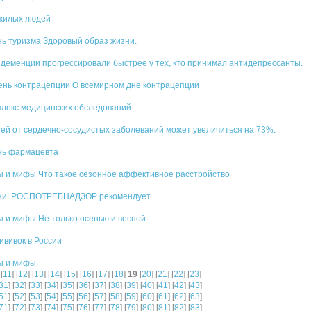
ожилых людей
нь туризма Здоровый образ жизни.
деменции прогрессировали быстрее у тех, кто принимал антидепрессанты.
ень контрацепции О всемирном дне контрацепции
плекс медицинских обследований
тей от сердечно-сосудистых заболеваний может увеличиться на 73%.
нь фармацевта
ы и мифы Что такое сезонное аффективное расстройство
ени. РОСПОТРЕБНАДЗОР рекомендует.
 и мифы Не только осенью и весной.
вивок в России
ы и мифы.
 [
11
] [
12
] [
13
] [
14
] [
15
] [
16
] [
17
] [
18
]
19
[
20
] [
21
] [
22
] [
23
]
31
] [
32
] [
33
] [
34
] [
35
] [
36
] [
37
] [
38
] [
39
] [
40
] [
41
] [
42
] [
43
]
51
] [
52
] [
53
] [
54
] [
55
] [
56
] [
57
] [
58
] [
59
] [
60
] [
61
] [
62
] [
63
]
71
] [
72
] [
73
] [
74
] [
75
] [
76
] [
77
] [
78
] [
79
] [
80
] [
81
] [
82
] [
83
]