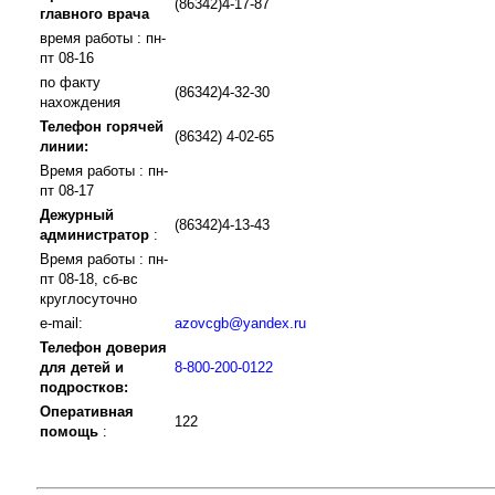
(86342)4-17-87
главного врача
время работы : пн-
пт 08-16
по факту
(86342)4-32-30
нахождения
Телефон горячей
(86342) 4-02-65
линии:
Время работы : пн-
пт 08-17
Дежурный
(86342)4-13-43
администратор
:
Время работы : пн-
пт 08-18, сб-вс
круглосуточно
e-mail:
azovcgb@yandex.ru
Телефон доверия
для детей и
8-800-200-0122
подростков:
Оперативная
122
помощь
: