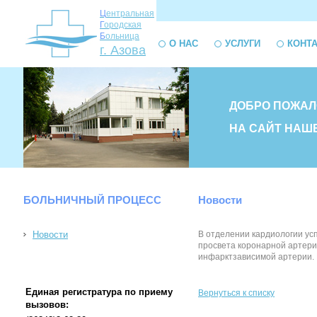
Ц
ентральная
Г
ородская
Б
ольница
О НАС
УСЛУГИ
КОНТ
г. Азова
ДОБРО ПОЖАЛ
НА САЙТ НАШ
БОЛЬНИЧНЫЙ ПРОЦЕСС
Новости
Новости
В отделении кардиологии ус
просвета коронарной артери
инфарктзависимой артерии. 
Единая регистратура по приему
Вернуться к списку
вызовов: