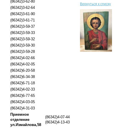
(86342)3-62-80
Вернуться к списку
(86342)3-62-64
(86342)3-61-90
(86342)3-61-71
(86342)3-59-37
(86342)3-59-33
(86342)3-59-32
(86342)3-59-30
(86342)3-59-28
(86342)4-02-66
(86342)4-02-05
(86342)6-20-58
(86342)6-34-38
(86342)6-71-18
(86342)4-02-33
(86342)6-77-65
(86342)4-03-05
(86342)4-31-03
Приемное
(86342)4-07-44
отделение
(86342)4-13-43
ул.Измайлова,58