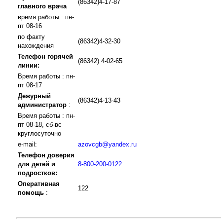
(86342)4-17-87
главного врача
время работы : пн-
пт 08-16
по факту
(86342)4-32-30
нахождения
Телефон горячей
(86342) 4-02-65
линии:
Время работы : пн-
пт 08-17
Дежурный
(86342)4-13-43
администратор
:
Время работы : пн-
пт 08-18, сб-вс
круглосуточно
e-mail:
azovcgb@yandex.ru
Телефон доверия
для детей и
8-800-200-0122
подростков:
Оперативная
122
помощь
: