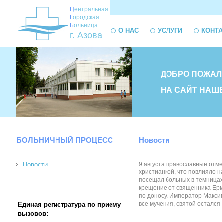
Ц
ентральная
Г
ородская
Б
ольница
О НАС
УСЛУГИ
КОНТ
г. Азова
ДОБРО ПОЖАЛ
НА САЙТ НАШ
БОЛЬНИЧНЫЙ ПРОЦЕСС
Новости
Новости
9 августа православные отме
христианкой, что повлияло н
посещал больных в темницах
крещение от священника Ерм
по доносу. Император Максим
все мучения, святой остался
Единая регистратура по приему
вызовов: