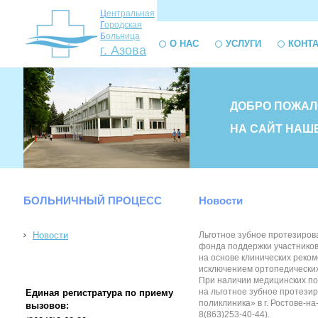
Ц
ентральная
Г
ородская
Б
ольница
О НАС
УСЛУГИ
КОНТ
г. Азова
ДОБРО ПОЖАЛ
НА САЙТ НАШ
БОЛЬНИЧНЫЙ ПРОЦЕСС
Новости
Новости
Льготное зубное протезиров
фонда поддержки участников
на основе клинических реко
исключением ортопедических
При наличии медицинских по
на льготное зубное протези
Единая регистратура по приему
поликлиника» в г. Ростове-н
вызовов:
8(863)253-40-44).