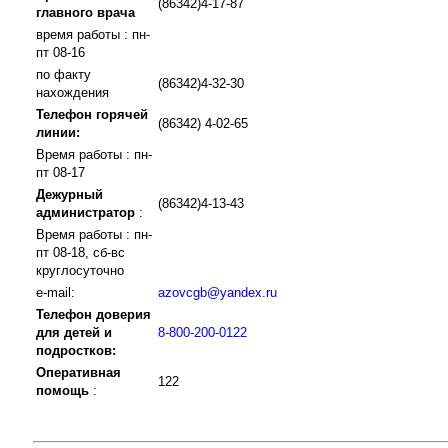
(86342)4-17-87
главного врача
время работы : пн-
пт 08-16
по факту
(86342)4-32-30
нахождения
Телефон горячей
(86342) 4-02-65
линии:
Время работы : пн-
пт 08-17
Дежурный
(86342)4-13-43
администратор
:
Время работы : пн-
пт 08-18, сб-вс
круглосуточно
e-mail:
azovcgb@yandex.ru
Телефон доверия
для детей и
8-800-200-0122
подростков:
Оперативная
122
помощь
: