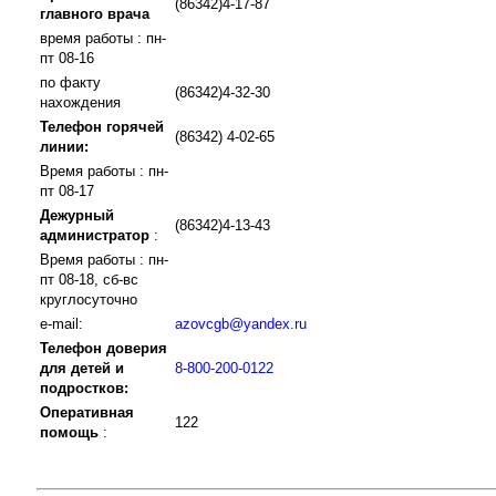
(86342)4-17-87
главного врача
время работы : пн-
пт 08-16
по факту
(86342)4-32-30
нахождения
Телефон горячей
(86342) 4-02-65
линии:
Время работы : пн-
пт 08-17
Дежурный
(86342)4-13-43
администратор
:
Время работы : пн-
пт 08-18, сб-вс
круглосуточно
e-mail:
azovcgb@yandex.ru
Телефон доверия
для детей и
8-800-200-0122
подростков:
Оперативная
122
помощь
: