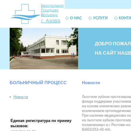
Ц
ентральная
Г
ородская
Б
ольница
О НАС
УСЛУГИ
КОНТ
г. Азова
ДОБРО ПОЖАЛ
НА САЙТ НАШ
БОЛЬНИЧНЫЙ ПРОЦЕСС
Новости
Новости
Льготное зубное протезиров
фонда поддержки участников
на основе клинических реко
исключением ортопедических
При наличии медицинских по
на льготное зубное протези
Единая регистратура по приему
поликлиника» в г. Ростове-н
вызовов:
8(863)253-40-44).