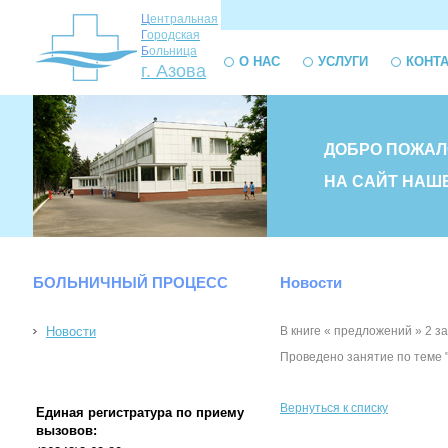
Ц
ентральная
Г
ородская
Б
ольница
О НАС
УСЛУГИ
КОНТ
г. Азова
ДОБРО ПОЖАЛ
НА САЙТ НАШ
БОЛЬНИЧНЫЙ ПРОЦЕСС
Новости
Новости
В книге « предложений » 2 з
Проведено занятие по теме 
Вернуться к списку
Единая регистратура по приему
вызовов: