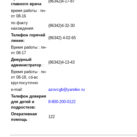
(86342)4-17-87
главного врача
время работы : пн-
пт 08-16
по факту
(86342)4-32-30
нахождения
Телефон горячей
(86342) 4-02-65
линии:
Время работы : пн-
пт 08-17
Дежурный
(86342)4-13-43
администратор
:
Время работы : пн-
пт 08-18, сб-вс
круглосуточно
e-mail:
azovcgb@yandex.ru
Телефон доверия
для детей и
8-800-200-0122
подростков:
Оперативная
122
помощь
: