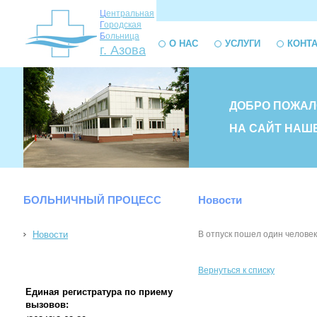
Ц
ентральная
Г
ородская
Б
ольница
О НАС
УСЛУГИ
КОНТ
г. Азова
ДОБРО ПОЖАЛ
НА САЙТ НАШ
БОЛЬНИЧНЫЙ ПРОЦЕСС
Новости
Новости
В отпуск пошел один человек
Вернуться к списку
Единая регистратура по приему
вызовов: