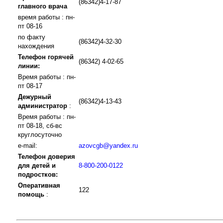
(86342)4-17-87
главного врача
время работы : пн-
пт 08-16
по факту
(86342)4-32-30
нахождения
Телефон горячей
(86342) 4-02-65
линии:
Время работы : пн-
пт 08-17
Дежурный
(86342)4-13-43
администратор
:
Время работы : пн-
пт 08-18, сб-вс
круглосуточно
e-mail:
azovcgb@yandex.ru
Телефон доверия
для детей и
8-800-200-0122
подростков:
Оперативная
122
помощь
: