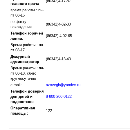
(86342)4-17-87
главного врача
время работы : пн-
пт 08-16
по факту
(86342)4-32-30
нахождения
Телефон горячей
(86342) 4-02-65
линии:
Время работы : пн-
пт 08-17
Дежурный
(86342)4-13-43
администратор
:
Время работы : пн-
пт 08-18, сб-вс
круглосуточно
e-mail:
azovcgb@yandex.ru
Телефон доверия
для детей и
8-800-200-0122
подростков:
Оперативная
122
помощь
: