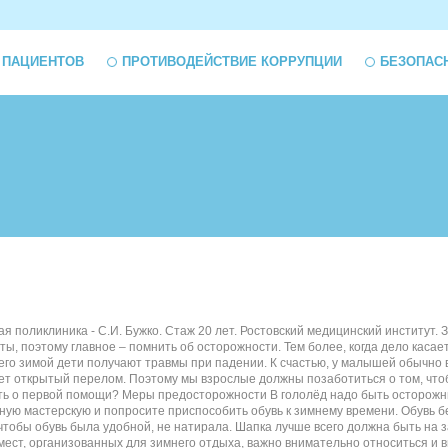
 ПАЦИЕНТОВ
ПРОТИВОДЕЙСТВИЕ КОРРУПЦИИ
БЕЗОПАС
ликлиника - С.И. Бужко. Стаж 20 лет. Ростовский медицинский институт. Зима
рты, поэтому главное – помнить об осторожности. Тем более, когда дело касае
го зимой дети получают травмы при падении. К счастью, у малышей обычно
ает открытый перелом. Поэтому мы взрослые должны позаботиться о том, что
знать о первой помощи? Меры предосторожности В гололёд надо быть осторожн
вную мастерскую и попросите приспособить обувь к зимнему времени. Обувь 
 чтобы обувь была удобной, не натирала. Шапка лучше всего должна быть на з
мест, организованных для зимнего отдыха, важно внимательно относиться и 