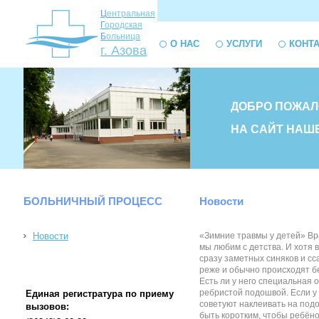
Ц
ентральная
Г
ородская
Б
ольница
О НАС
УСЛУГИ
КОНТ
г. Азова
ДОБРО ПОЖАЛ
НА САЙТ НАШ
БОЛЬНИЧНЫЙ ПРОЦЕСС
Новости
Новости
«Зимние травмы у детей» Вра
мы любим с детства. И хотя в
сразу заметных синяков и с
реже и обычно происходят бе
Есть ли у него специальная 
ребристой подошвой. Если у 
Единая регистратура по приему
советуют наклеивать на подо
вызовов:
быть коротким, чтобы ребёно