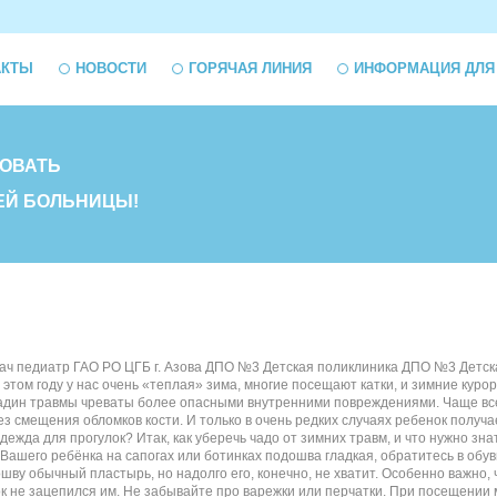
АКТЫ
НОВОСТИ
ГОРЯЧАЯ ЛИНИЯ
ИНФОРМАЦИЯ ДЛЯ
ОВАТЬ
ЕЙ БОЛЬНИЦЫ!
ч педиатр ГАО РО ЦГБ г. Азова ДПО №3 Детская поликлиника ДПО №3 Детская по
 этом году у нас очень «теплая» зима, многие посещают катки, и зимние куро
садин травмы чреваты более опасными внутренними повреждениями. Чаще все
з смещения обломков кости. И только в очень редких случаях ребенок получ
одежда для прогулок? Итак, как уберечь чадо от зимних травм, и что нужно 
Вашего ребёнка на сапогах или ботинках подошва гладкая, обратитесь в обу
шву обычный пластырь, но надолго его, конечно, не хватит. Особенно важно,
к не зацепился им. Не забывайте про варежки или перчатки. При посещении 