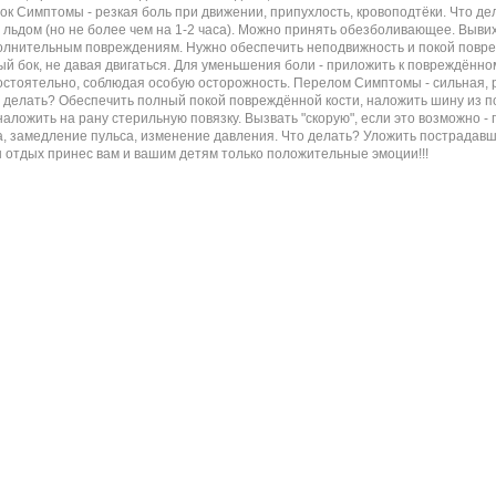
ок Симптомы - резкая боль при движении, припухлость, кровоподтёки. Что дел
льдом (но не более чем на 1-2 часа). Можно принять обезболивающее. Вывих
олнительным повреждениям. Нужно обеспечить неподвижность и покой поврежд
вый бок, не давая двигаться. Для уменьшения боли - приложить к повреждённ
мостоятельно, соблюдая особую осторожность. Перелом Симптомы - сильная, 
делать? Обеспечить полный покой повреждённой кости, наложить шину из под
наложить на рану стерильную повязку. Вызвать "скорую", если это возможно
 замедление пульса, изменение давления. Что делать? Уложить пострадавшего
 отдых принес вам и вашим детям только положительные эмоции!!!