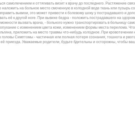
ься самолечением и оттягивать визит к врачу до последнего. Растяжение связ
наложить на больное место смоченную в холодной воде ткань или пузырь со 
править вывихи, это может привести к болевому шоку у пострадавшего и доп
вать её к другой ноге. При вывихе бедра - положить пострадавшего на здоро
зможности вызвать врача, - больного нужно транспортировать в больницу са
 опухание с изменением цвета кожи, изменением формы места перелома. Что 
льгина, приложить на место травмы что-нибудь холодное. При кровотечении 
головы Симптомы - частичная или полная потеря сознания, тошнота и рвота,
 её приезда. Уважаемые родители, будьте бдительны и осторожны, чтобы ваш