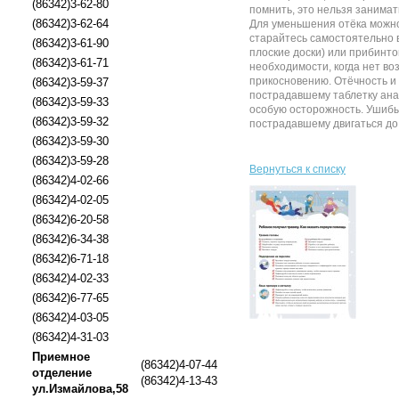
(86342)3-62-80
помнить, это нельзя занимат
(86342)3-62-64
Для уменьшения отёка можно 
старайтесь самостоятельно в
(86342)3-61-90
плоские доски) или прибинто
(86342)3-61-71
необходимости, когда нет во
прикосновению. Отёчность и
(86342)3-59-37
пострадавшему таблетку ана
(86342)3-59-33
особую осторожность. Ушибы 
(86342)3-59-32
пострадавшему двигаться до
(86342)3-59-30
(86342)3-59-28
Вернуться к списку
(86342)4-02-66
(86342)4-02-05
(86342)6-20-58
(86342)6-34-38
(86342)6-71-18
(86342)4-02-33
(86342)6-77-65
(86342)4-03-05
(86342)4-31-03
Приемное
(86342)4-07-44
отделение
(86342)4-13-43
ул.Измайлова,58