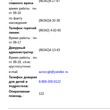
(86342)4-17-87
главного врача
время работы : пн-
пт 08-16
по факту
(86342)4-32-30
нахождения
Телефон горячей
(86342) 4-02-65
линии:
Время работы : пн-
пт 08-17
Дежурный
(86342)4-13-43
администратор
:
Время работы : пн-
пт 08-18, сб-вс
круглосуточно
e-mail:
azovcgb@yandex.ru
Телефон доверия
для детей и
8-800-200-0122
подростков:
Оперативная
122
помощь
: