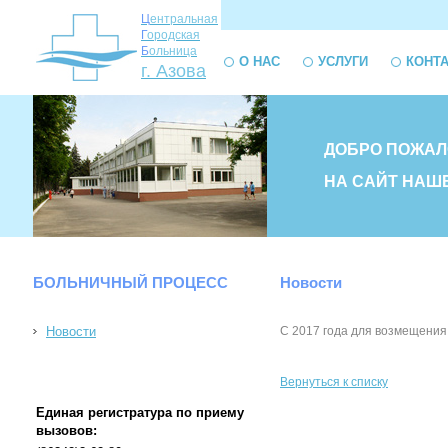
Ц
ентральная
Г
ородская
Б
ольница
О НАС
УСЛУГИ
КОНТ
г. Азова
ДОБРО ПОЖАЛ
НА САЙТ НАШ
БОЛЬНИЧНЫЙ ПРОЦЕСС
Новости
Новости
С 2017 года для возмещения
Вернуться к списку
Единая регистратура по приему
вызовов: