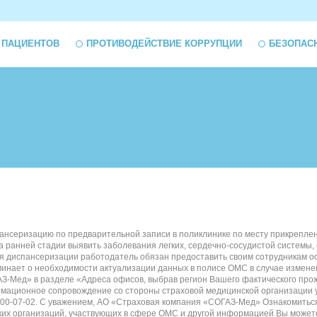
 ПАЦИЕНТОВ
ПРОТИВОДЕЙСТВИЕ КОРРУПЦИИ
БЕЗОПАС
ансеризацию по предварительной записи в поликлинике по месту прикреплен
а ранней стадии выявить заболевания легких, сердечно-сосудистой системы,
ния диспансеризации работодатель обязан предоставить своим сотрудникам о
нает о необходимости актуализации данных в полисе ОМС в случае изменени
З-Мед» в разделе «Адреса офисов, выбрав регион Вашего фактического прож
рмационное сопровождение со стороны страховой медицинской организации у
00-07-02. С уважением, АО «Страховая компания «СОГАЗ-Мед» Ознакомиться 
х организаций, участвующих в сфере OMC и другой информацией Вы можете н