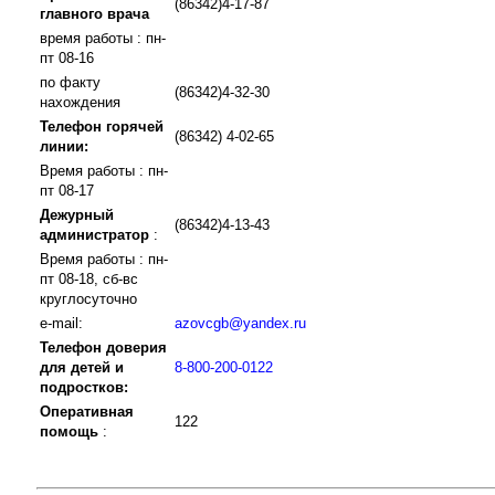
(86342)4-17-87
главного врача
время работы : пн-
пт 08-16
по факту
(86342)4-32-30
нахождения
Телефон горячей
(86342) 4-02-65
линии:
Время работы : пн-
пт 08-17
Дежурный
(86342)4-13-43
администратор
:
Время работы : пн-
пт 08-18, сб-вс
круглосуточно
e-mail:
azovcgb@yandex.ru
Телефон доверия
для детей и
8-800-200-0122
подростков:
Оперативная
122
помощь
: