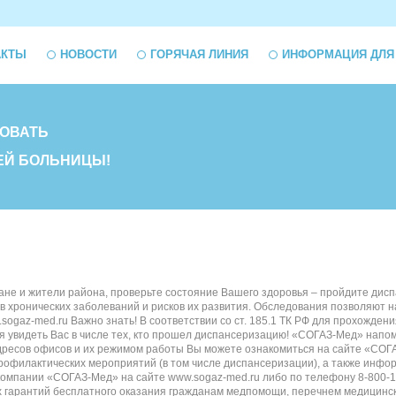
АКТЫ
НОВОСТИ
ГОРЯЧАЯ ЛИНИЯ
ИНФОРМАЦИЯ ДЛЯ
ОВАТЬ
ЕЙ БОЛЬНИЦЫ!
не и жители района, проверьте состояние Вашего здоровья – пройдите дисп
в хронических заболеваний и рисков их развития. Обследования позволяют н
sogaz-med.ru Важно знать! В соответствии со ст. 185.1 ТК РФ для прохожде
 увидеть Вас в числе тех, кто прошел диспансеризацию! «СОГАЗ-Мед» напоми
ресов офисов и их режимом работы Вы можете ознакомиться на сайте «СОГА
офилактических мероприятий (в том числе диспансеризации), а также инфо
омпании «СОГАЗ-Мед» на сайте www.sogaz-med.ru либо по телефону 8-800-1
 гарантий бесплатного оказания гражданам медпомощи, перечнем медицински