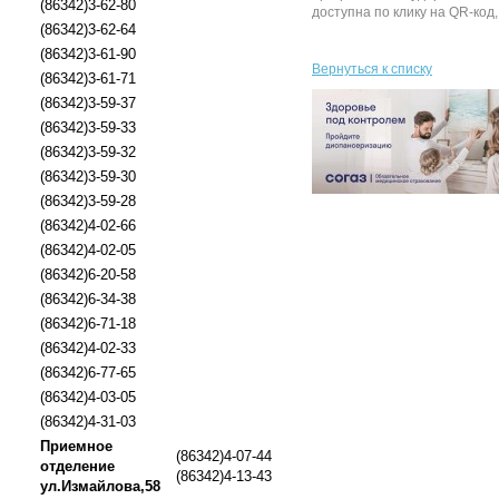
(86342)3-62-80
доступна по клику на QR-код
(86342)3-62-64
(86342)3-61-90
Вернуться к списку
(86342)3-61-71
(86342)3-59-37
(86342)3-59-33
(86342)3-59-32
(86342)3-59-30
(86342)3-59-28
(86342)4-02-66
(86342)4-02-05
(86342)6-20-58
(86342)6-34-38
(86342)6-71-18
(86342)4-02-33
(86342)6-77-65
(86342)4-03-05
(86342)4-31-03
Приемное
(86342)4-07-44
отделение
(86342)4-13-43
ул.Измайлова,58