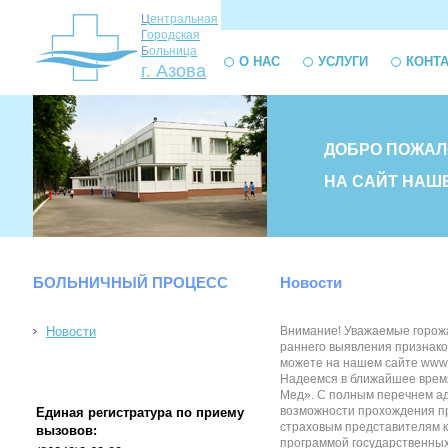
Ц
ентральная
Г
ородская
Б
ольница
О НАС
УСЛУГИ
КОНТ
г. Азова
ДОБРО ПОЖАЛ
НА САЙТ НАШ
БОЛЬНИЧНЫЙ ПРОЦЕСС
Новости
Новости
Внимание! Уважаемые горожа
раннего выявления признако
можете на нашем сайте www.
Надеемся в ближайшее время
Мед». С полным перечнем ад
возможности прохождения пр
Единая регистратура по приему
страховым представителям к
вызовов:
программой государственных