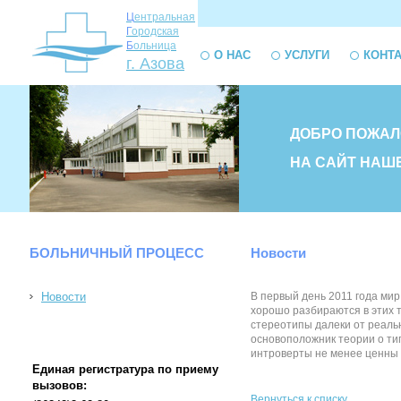
Ц
ентральная
Г
ородская
Б
ольница
О НАС
УСЛУГИ
КОНТ
г. Азова
ДОБРО ПОЖАЛ
НА САЙТ НАШ
БОЛЬНИЧНЫЙ ПРОЦЕСС
Новости
Новости
В первый день 2011 года ми
хорошо разбираются в этих 
стереотипы далеки от реальн
основоположник теории о тип
интроверты не менее ценны дл
Единая регистратура по приему
вызовов:
Вернуться к списку