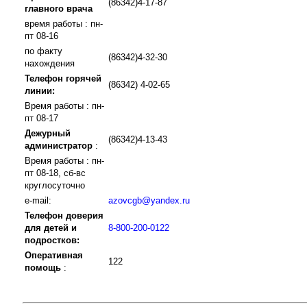
(86342)4-17-87
главного врача
время работы : пн-
пт 08-16
по факту
(86342)4-32-30
нахождения
Телефон горячей
(86342) 4-02-65
линии:
Время работы : пн-
пт 08-17
Дежурный
(86342)4-13-43
администратор
:
Время работы : пн-
пт 08-18, сб-вс
круглосуточно
e-mail:
azovcgb@yandex.ru
Телефон доверия
для детей и
8-800-200-0122
подростков:
Оперативная
122
помощь
: