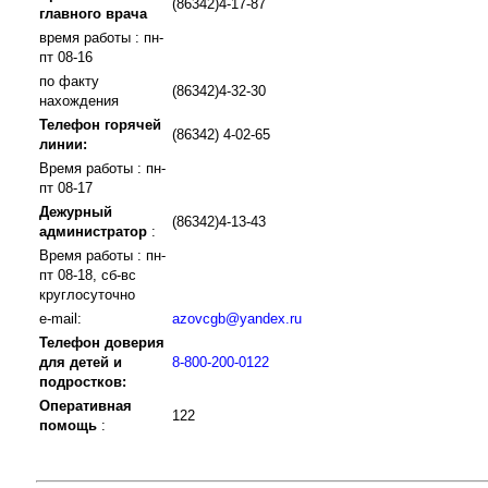
(86342)4-17-87
главного врача
время работы : пн-
пт 08-16
по факту
(86342)4-32-30
нахождения
Телефон горячей
(86342) 4-02-65
линии:
Время работы : пн-
пт 08-17
Дежурный
(86342)4-13-43
администратор
:
Время работы : пн-
пт 08-18, сб-вс
круглосуточно
e-mail:
azovcgb@yandex.ru
Телефон доверия
для детей и
8-800-200-0122
подростков:
Оперативная
122
помощь
: