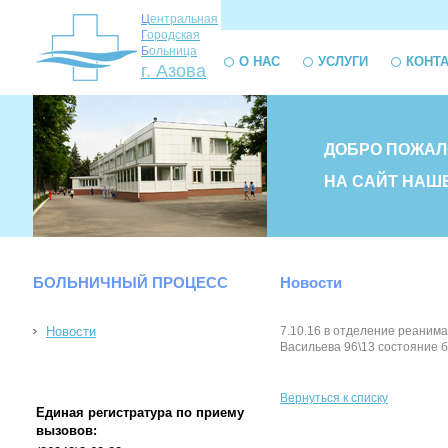
Ц
ентральная
Г
ородская
Б
ольница
О НАС
УСЛУГИ
КОНТ
г. Азова
ДОБРО ПОЖАЛ
НА САЙТ НАШ
БОЛЬНИЧНЫЙ ПРОЦЕСС
Новости
Новости
7.10.16 в отделение реаним
Васильева 96\13 состояние 
Вернуться к списку
Единая регистратура по приему
вызовов: