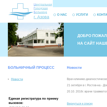
Ц
ентральная
Г
ородская
Б
ольница
О НАС
УСЛУГИ
КОНТ
г. Азова
ДОБРО ПОЖАЛ
НА САЙТ НАШ
БОЛЬНИЧНЫЙ ПРОЦЕСС
Новости
Новости
Врач клинико-диагностическ
21 октября в г. Ростов-на -
20.10. 2016г. врачи травмат
Единая регистратура по приему
вызовов:
Вернуться к списку