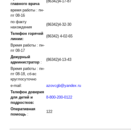
(86342)4-17-87
главного врача
время работы : пн-
пт 08-16
по факту
(86342)4-32-30
нахождения
Телефон горячей
(86342) 4-02-65
линии:
Время работы : пн-
пт 08-17
Дежурный
(86342)4-13-43
администратор
:
Время работы : пн-
пт 08-18, сб-вс
круглосуточно
e-mail:
azovcgb@yandex.ru
Телефон доверия
для детей и
8-800-200-0122
подростков:
Оперативная
122
помощь
: