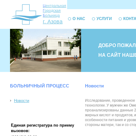
Ц
ентральная
Г
ородская
Б
ольница
О НАС
УСЛУГИ
КОНТ
г. Азова
ДОБРО ПОЖАЛ
НА САЙТ НАШ
БОЛЬНИЧНЫЙ ПРОЦЕСС
Новости
Новости
Исследование, проведенное 
технологии. У мужчин же Ом
проанализированы данные 22
жирных кислот и продуктов, 
особенности питания и уров
стороны матери, так и со сто
Единая регистратура по приему
вызовов: