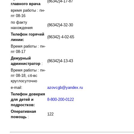
(86342)4-17-87
главного врача
время работы : пн-
пт 08-16
по факту
(86342)4-32-30
нахождения
Телефон горячей
(86342) 4-02-65
линии:
Время работы : пн-
пт 08-17
Дежурный
(86342)4-13-43
администратор
:
Время работы : пн-
пт 08-18, сб-вс
круглосуточно
e-mail:
azovcgb@yandex.ru
Телефон доверия
для детей и
8-800-200-0122
подростков:
Оперативная
122
помощь
: