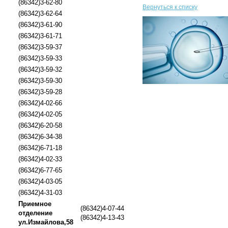
(86342)3-62-80
Вернуться к списку
(86342)3-62-64
(86342)3-61-90
(86342)3-61-71
(86342)3-59-37
(86342)3-59-33
(86342)3-59-32
(86342)3-59-30
(86342)3-59-28
(86342)4-02-66
(86342)4-02-05
(86342)6-20-58
(86342)6-34-38
(86342)6-71-18
(86342)4-02-33
(86342)6-77-65
(86342)4-03-05
(86342)4-31-03
Приемное
(86342)4-07-44
отделение
(86342)4-13-43
ул.Измайлова,58