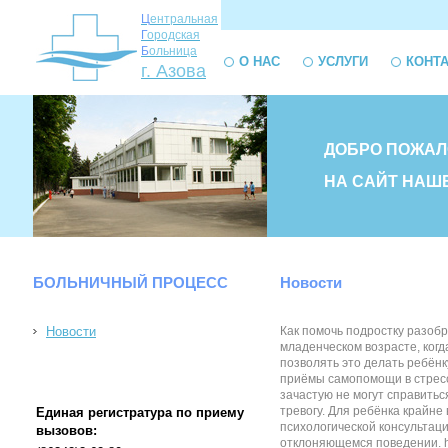
Ц
ентральная
Г
ородская
Б
ольница
О НАС
УСЛУГИ
КОНТ
г. Азова
ДОБРО ПОЖАЛ
НА САЙТ НАШ
БОЛЬНИЧНЫЙ ПРОЦЕСС
Новости
Новости
Как помочь подростку разобр
младенческом возрасте, когд
позволять это делать ребёнк
приёмы самопомощи в стресс
зачастую не могут справитьс
тревогу. Для ребёнка крайне
Единая регистратура по приему
психологической консультаци
вызовов:
отклоняющемся поведении. http