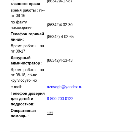
(86342)4-17-87
главного врача
время работы : пн-
пт 08-16
по факту
(86342)4-32-30
нахождения
Телефон горячей
(86342) 4-02-65
линии:
Время работы : пн-
пт 08-17
Дежурный
(86342)4-13-43
администратор
:
Время работы : пн-
пт 08-18, сб-вс
круглосуточно
e-mail:
azovcgb@yandex.ru
Телефон доверия
для детей и
8-800-200-0122
подростков:
Оперативная
122
помощь
: