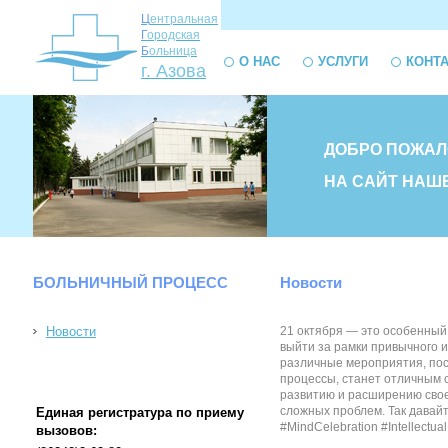
Ц
ентральная
Г
ородская
Б
ольница
О НАС
УСЛУГИ
КОНТ
г. Азова
ДОБРО ПОЖАЛ
НА САЙТ НАШ
БОЛЬНИЧНЫЙ ПРОЦЕСС
Новости
Новости
21 октября — это особенный 
выйти за рамки привычного 
различные мероприятия, пос
процессы, станет отличным 
развитию и расширению свое
сложных проблем. Так давайт
Единая регистратура по приему
#MindCelebration #Intellec
вызовов: