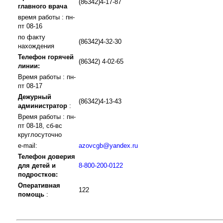
(86342)4-17-87
главного врача
время работы : пн-
пт 08-16
по факту
(86342)4-32-30
нахождения
Телефон горячей
(86342) 4-02-65
линии:
Время работы : пн-
пт 08-17
Дежурный
(86342)4-13-43
администратор
:
Время работы : пн-
пт 08-18, сб-вс
круглосуточно
e-mail:
azovcgb@yandex.ru
Телефон доверия
для детей и
8-800-200-0122
подростков:
Оперативная
122
помощь
: