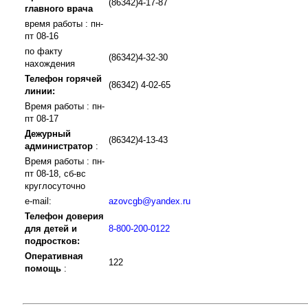
(86342)4-17-87
главного врача
время работы : пн-
пт 08-16
по факту
(86342)4-32-30
нахождения
Телефон горячей
(86342) 4-02-65
линии:
Время работы : пн-
пт 08-17
Дежурный
(86342)4-13-43
администратор
:
Время работы : пн-
пт 08-18, сб-вс
круглосуточно
e-mail:
azovcgb@yandex.ru
Телефон доверия
для детей и
8-800-200-0122
подростков:
Оперативная
122
помощь
: