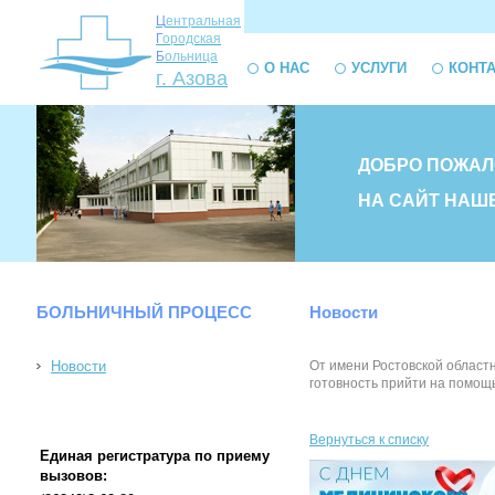
Ц
ентральная
Г
ородская
Б
ольница
О НАС
УСЛУГИ
КОНТ
г. Азова
ДОБРО ПОЖАЛ
НА САЙТ НАШ
БОЛЬНИЧНЫЙ ПРОЦЕСС
Новости
Новости
От имени Ростовской област
готовность прийти на помощь
Вернуться к списку
Единая регистратура по приему
вызовов: