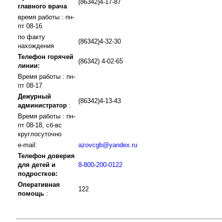
(86342)4-17-87
главного врача
время работы : пн-
пт 08-16
по факту
(86342)4-32-30
нахождения
Телефон горячей
(86342) 4-02-65
линии:
Время работы : пн-
пт 08-17
Дежурный
(86342)4-13-43
администратор
:
Время работы : пн-
пт 08-18, сб-вс
круглосуточно
e-mail:
azovcgb@yandex.ru
Телефон доверия
для детей и
8-800-200-0122
подростков:
Оперативная
122
помощь
: