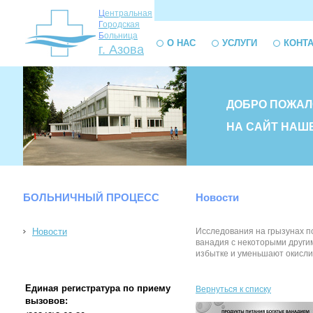
Ц
ентральная
Г
ородская
Б
ольница
О НАС
УСЛУГИ
КОНТ
г. Азова
ДОБРО ПОЖАЛ
НА САЙТ НАШ
БОЛЬНИЧНЫЙ ПРОЦЕСС
Новости
Новости
Исследования на грызунах по
ванадия с некоторыми другим
избытке и уменьшают окислит
Единая регистратура по приему
Вернуться к списку
вызовов: