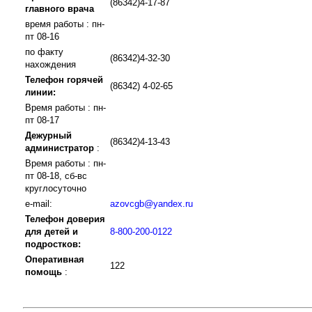
(86342)4-17-87
главного врача
время работы : пн-
пт 08-16
по факту
(86342)4-32-30
нахождения
Телефон горячей
(86342) 4-02-65
линии:
Время работы : пн-
пт 08-17
Дежурный
(86342)4-13-43
администратор
:
Время работы : пн-
пт 08-18, сб-вс
круглосуточно
e-mail:
azovcgb@yandex.ru
Телефон доверия
для детей и
8-800-200-0122
подростков:
Оперативная
122
помощь
: