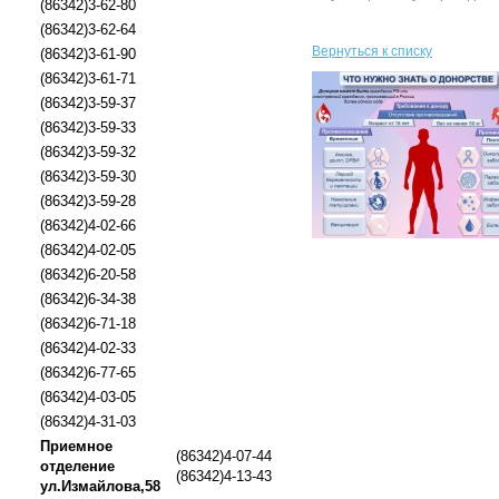
(86342)3-62-80
(86342)3-62-64
Вернуться к списку
(86342)3-61-90
(86342)3-61-71
(86342)3-59-37
(86342)3-59-33
(86342)3-59-32
(86342)3-59-30
(86342)3-59-28
(86342)4-02-66
(86342)4-02-05
(86342)6-20-58
(86342)6-34-38
(86342)6-71-18
(86342)4-02-33
(86342)6-77-65
(86342)4-03-05
(86342)4-31-03
Приемное
(86342)4-07-44
отделение
(86342)4-13-43
ул.Измайлова,58