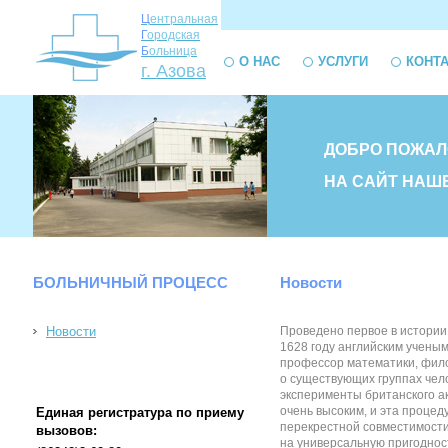
Ц
ентральная
Г
ородская
Б
ольница
О НАС
УСЛУГИ
КОНТ
г. Азова
ДОБРО ПОЖАЛ
НА САЙТ НАШ
БОЛЬНИЧНЫЙ ПРОЦЕСС
Новости
Новости
Проведено первое в истории
1628 году английским учены
профессор математики, фило
о существующих группах чел
эксперименты британского ак
очень высоким, и эта процед
Единая регистратура по приему
перекрестной совместимости
вызовов:
на универсальную пригодность 