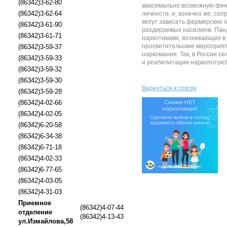
(86342)3-62-80
максимально возможную финан
(86342)3-62-64
личности, и, конечно же, с
могут зависеть фермерские х
(86342)3-61-90
раздираемых насилием. Панд
(86342)3-61-71
наркотиками, возникающих в
просветительские мероприят
(86342)3-59-37
наркомания. Так, в России 
(86342)3-59-33
и реабилитации наркопотреб
(86342)3-59-32
(86342)3-59-30
Вернуться к списку
(86342)3-59-28
(86342)4-02-66
(86342)4-02-05
(86342)6-20-58
(86342)6-34-38
(86342)6-71-18
(86342)4-02-33
(86342)6-77-65
(86342)4-03-05
(86342)4-31-03
Приемное
(86342)4-07-44
отделение
(86342)4-13-43
ул.Измайлова,58