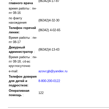
(86342)4-17-87
главного врача
время работы : пн-
пт 08-16
по факту
(86342)4-32-30
нахождения
Телефон горячей
(86342) 4-02-65
линии:
Время работы : пн-
пт 08-17
Дежурный
(86342)4-13-43
администратор
:
Время работы : пн-
пт 08-18, сб-вс
круглосуточно
e-mail:
azovcgb@yandex.ru
Телефон доверия
для детей и
8-800-200-0122
подростков:
Оперативная
122
помощь
: