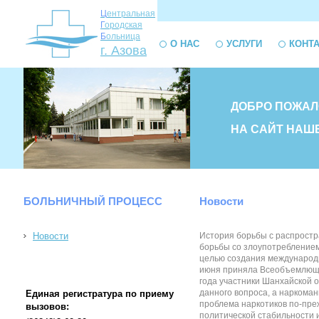
Ц
ентральная
Г
ородская
Б
ольница
О НАС
УСЛУГИ
КОНТ
г. Азова
ДОБРО ПОЖАЛ
НА САЙТ НАШ
БОЛЬНИЧНЫЙ ПРОЦЕСС
Новости
Новости
История борьбы с распростр
борьбы со злоупотреблением 
целью создания международн
июня приняла Всеобъемлющий
года участники Шанхайской о
данного вопроса, а наркома
Единая регистратура по приему
проблема наркотиков по-пре
вызовов:
политической стабильности 