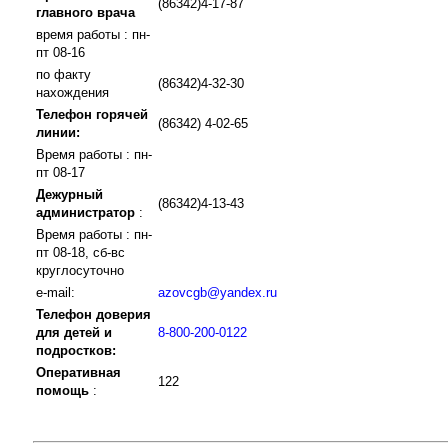
(86342)4-17-87
главного врача
время работы : пн-
пт 08-16
по факту
(86342)4-32-30
нахождения
Телефон горячей
(86342) 4-02-65
линии:
Время работы : пн-
пт 08-17
Дежурный
(86342)4-13-43
администратор
:
Время работы : пн-
пт 08-18, сб-вс
круглосуточно
e-mail:
azovcgb@yandex.ru
Телефон доверия
для детей и
8-800-200-0122
подростков:
Оперативная
122
помощь
: