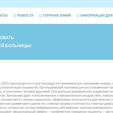
АКТЫ
НОВОСТИ
ГОРЯЧАЯ ЛИНИЯ
ИНФОРМАЦИЯ ДЛЯ
ОВАТЬ
ЕЙ БОЛЬНИЦЫ!
 2022г производится отпуск процедур на тренажере для тренировки ходьбы
реабилитации пациентов. Ортопедический тренажер для восстановления навы
ы, в сочетании с беговой дорожкой. Специальная динамическая подвесная с
ов. Тренировки дают психологическое и эмоциональное воздействие, помогая
 независимо от причин нарушения. Эффективно используется для лечения пос
выраженная асимметрия в длине ног, тяжелая форма остеопороза, тяжелая де
лость, эпилепсия, острые инфекционные заболевания, наличие выраженного
казывают эмоциональный эффект. – конфликтное поведение пациента; – умст