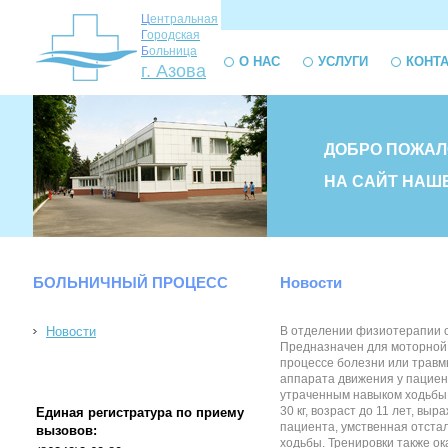
Ц
ентральная
Г
ородская
Б
ольница
О НАС
УСЛУГИ
КОНТ
г. Азова
ДОБРО ПОЖАЛ
НА САЙТ НАШ
БОЛЬНИЧНЫЙ ПРОЦЕСС
Новости
Новости
В отделении физиотерапии с
Предназначен для моторной 
процессе болезни или травм
аппарата движения у пациент
утраченным навыком ходьбы,
30 кг, возраст до 11 лет, 
Единая регистратура по приему
пациента, умственная отста
вызовов:
ходьбы. Тренировки также о