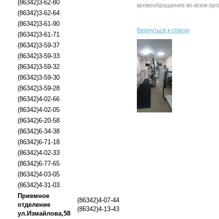
(86342)3-62-80
кровообращение во всем орг
(86342)3-62-64
(86342)3-61-90
Вернуться к списку
(86342)3-61-71
(86342)3-59-37
(86342)3-59-33
(86342)3-59-32
(86342)3-59-30
(86342)3-59-28
(86342)4-02-66
(86342)4-02-05
(86342)6-20-58
(86342)6-34-38
(86342)6-71-18
(86342)4-02-33
(86342)6-77-65
(86342)4-03-05
(86342)4-31-03
Приемное
(86342)4-07-44
отделение
(86342)4-13-43
ул.Измайлова,58