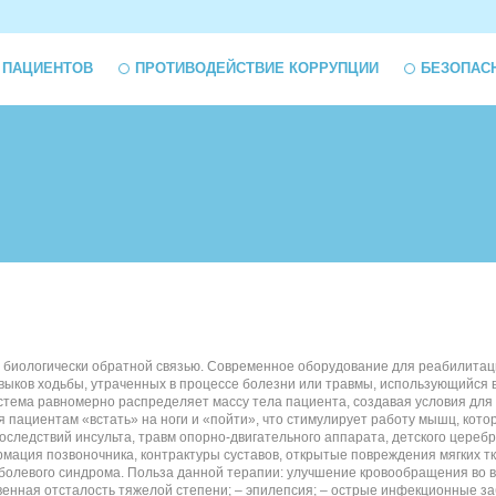
 ПАЦИЕНТОВ
ПРОТИВОДЕЙСТВИЕ КОРРУПЦИИ
БЕЗОПАС
 с биологически обратной связью. Современное оборудование для реабилита
ков ходьбы, утраченных в процессе болезни или травмы, использующийся в 
истема равномерно распределяет массу тела пациента, создавая условия дл
 пациентам «встать» на ноги и «пойти», что стимулирует работу мышц, кото
ледствий инсульта, травм опорно-двигательного аппарата, детского церебр
формация позвоночника, контрактуры суставов, открытые повреждения мягких
 болевого синдрома. Польза данной терапии: улучшение кровообращения во 
венная отсталость тяжелой степени; – эпилепсия; – острые инфекционные за