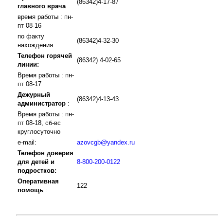
(86342)4-17-87
главного врача
время работы : пн-
пт 08-16
по факту
(86342)4-32-30
нахождения
Телефон горячей
(86342) 4-02-65
линии:
Время работы : пн-
пт 08-17
Дежурный
(86342)4-13-43
администратор
:
Время работы : пн-
пт 08-18, сб-вс
круглосуточно
e-mail:
azovcgb@yandex.ru
Телефон доверия
для детей и
8-800-200-0122
подростков:
Оперативная
122
помощь
: