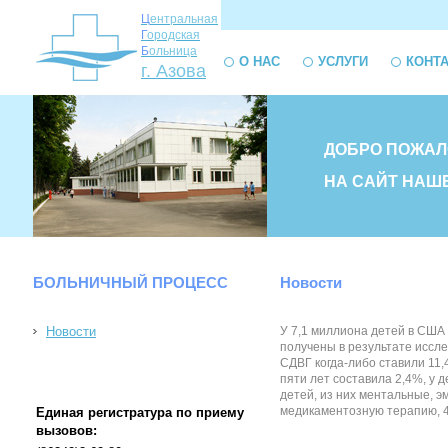
Ц
ентральная
Г
ородская
Б
ольница
О НАС
УСЛУГИ
КОНТ
г. Азова
ДОБРО ПОЖАЛ
НА САЙТ НАШ
БОЛЬНИЧНЫЙ ПРОЦЕСС
Новости
Новости
У 7,1 миллиона детей в США
получены в результате иссле
СДВГ когда-либо ставили 11,
пяти лет составила 2,4%, у 
детей, из них ментальные, э
медикаментозную терапию, 44,
Единая регистратура по приему
вызовов: