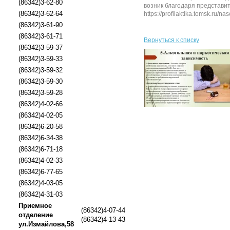
(86342)3-62-80
возник благодаря представи
(86342)3-62-64
https://profilaktika.tomsk.ru/nase
(86342)3-61-90
(86342)3-61-71
Вернуться к списку
(86342)3-59-37
(86342)3-59-33
(86342)3-59-32
(86342)3-59-30
(86342)3-59-28
(86342)4-02-66
(86342)4-02-05
(86342)6-20-58
(86342)6-34-38
(86342)6-71-18
(86342)4-02-33
(86342)6-77-65
(86342)4-03-05
(86342)4-31-03
Приемное
(86342)4-07-44
отделение
(86342)4-13-43
ул.Измайлова,58