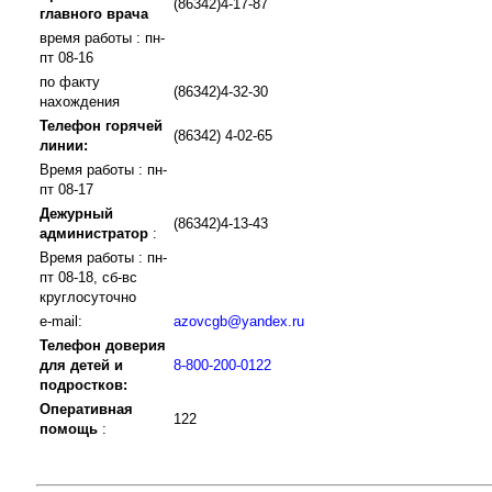
(86342)4-17-87
главного врача
время работы : пн-
пт 08-16
по факту
(86342)4-32-30
нахождения
Телефон горячей
(86342) 4-02-65
линии:
Время работы : пн-
пт 08-17
Дежурный
(86342)4-13-43
администратор
:
Время работы : пн-
пт 08-18, сб-вс
круглосуточно
e-mail:
azovcgb@yandex.ru
Телефон доверия
для детей и
8-800-200-0122
подростков:
Оперативная
122
помощь
: