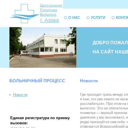
Ц
ентральная
Г
ородская
Б
ольница
О НАС
УСЛУГИ
КОНТ
г. Азова
ДОБРО ПОЖАЛ
НА САЙТ НАШ
БОЛЬНИЧНЫЙ ПРОЦЕСС
Новости
Новости
Где проходит грань между сл
я пью, это уже никого не ка
расслабиться». При этом на 
выпитого. Это не обязательн
похмелье — верный признак 
давление у вас высоковато, 
Единая регистратура по приему
редко признаётся сам себе:
вызовов:
отмечается Всероссийский де