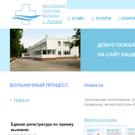
Ц
ентральная
Г
ородская
Б
ольница
О НАС
УСЛУГИ
КОНТ
г. Азова
ДОБРО ПОЖАЛ
НА САЙТ НАШ
БОЛЬНИЧНЫЙ ПРОЦЕСС
Новости
Новости
Хронические заболевания, к
проверена экспертом Коган Ел
Вернуться к списку
Единая регистратура по приему
вызовов: