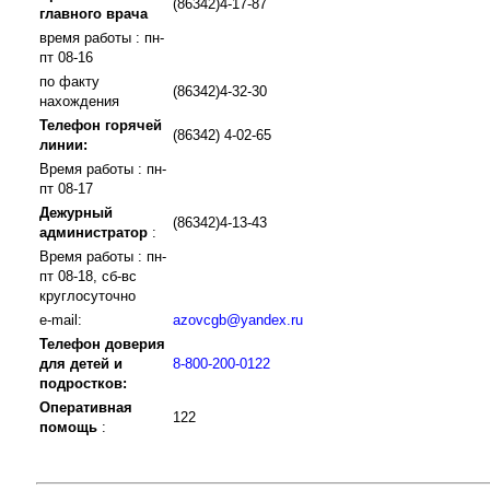
(86342)4-17-87
главного врача
время работы : пн-
пт 08-16
по факту
(86342)4-32-30
нахождения
Телефон горячей
(86342) 4-02-65
линии:
Время работы : пн-
пт 08-17
Дежурный
(86342)4-13-43
администратор
:
Время работы : пн-
пт 08-18, сб-вс
круглосуточно
e-mail:
azovcgb@yandex.ru
Телефон доверия
для детей и
8-800-200-0122
подростков:
Оперативная
122
помощь
: