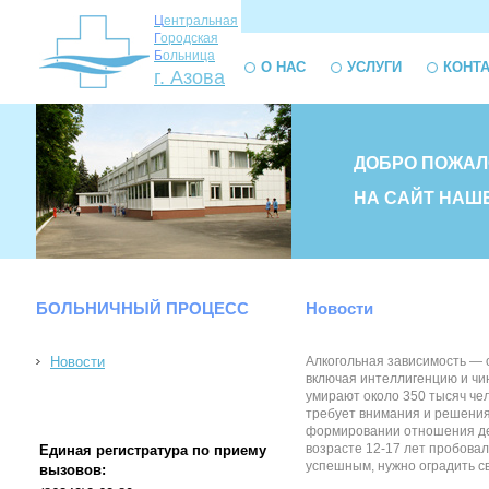
Ц
ентральная
Г
ородская
Б
ольница
О НАС
УСЛУГИ
КОНТ
г. Азова
ДОБРО ПОЖАЛ
НА САЙТ НАШ
БОЛЬНИЧНЫЙ ПРОЦЕСС
Новости
Новости
Алкогольная зависимость — 
включая интеллигенцию и чин
умирают около 350 тысяч чел
требует внимания и решения
формировании отношения дете
возрасте 12-17 лет пробова
Единая регистратура по приему
успешным, нужно оградить св
вызовов: