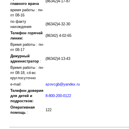
(86342)4-17-87
главного врача
время работы : пн-
пт 08-16
по факту
(86342)4-32-30
нахождения
Телефон горячей
(86342) 4-02-65
линии:
Время работы : пн-
пт 08-17
Дежурный
(86342)4-13-43
администратор
:
Время работы : пн-
пт 08-18, сб-вс
круглосуточно
e-mail:
azovcgb@yandex.ru
Телефон доверия
для детей и
8-800-200-0122
подростков:
Оперативная
122
помощь
: