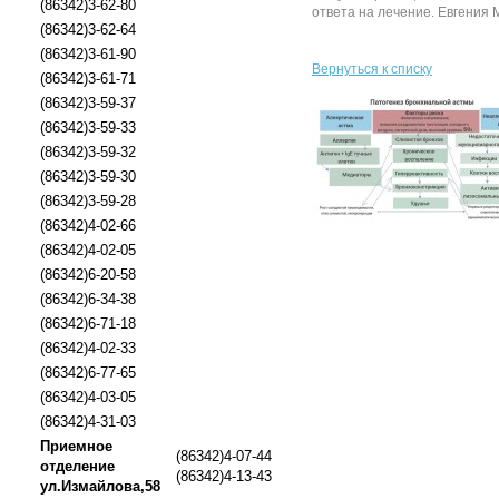
(86342)3-62-80
ответа на лечение. Евгения Ма
(86342)3-62-64
(86342)3-61-90
Вернуться к списку
(86342)3-61-71
(86342)3-59-37
(86342)3-59-33
(86342)3-59-32
(86342)3-59-30
(86342)3-59-28
(86342)4-02-66
(86342)4-02-05
(86342)6-20-58
(86342)6-34-38
(86342)6-71-18
(86342)4-02-33
(86342)6-77-65
(86342)4-03-05
(86342)4-31-03
Приемное
(86342)4-07-44
отделение
(86342)4-13-43
ул.Измайлова,58