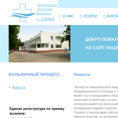
Ц
ентральная
Г
ородская
Б
ольница
О НАС
УСЛУГИ
КОНТ
г. Азова
ДОБРО ПОЖАЛ
НА САЙТ НАШ
БОЛЬНИЧНЫЙ ПРОЦЕСС
Новости
Новости
Эксперты Американской акад
индивидуального подхода и 
может быть предложена паци
признаки и симптомы астмы 
непереносимостью инъекций 
проведении иммунотерапии с
Единая регистратура по приему
Пациенту необходимо расска
вызовов:
иммунотерапии, за исключен