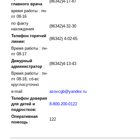
(86342)4-17-87
главного врача
время работы : пн-
пт 08-16
по факту
(86342)4-32-30
нахождения
Телефон горячей
(86342) 4-02-65
линии:
Время работы : пн-
пт 08-17
Дежурный
(86342)4-13-43
администратор
:
Время работы : пн-
пт 08-18, сб-вс
круглосуточно
e-mail:
azovcgb@yandex.ru
Телефон доверия
для детей и
8-800-200-0122
подростков:
Оперативная
122
помощь
: